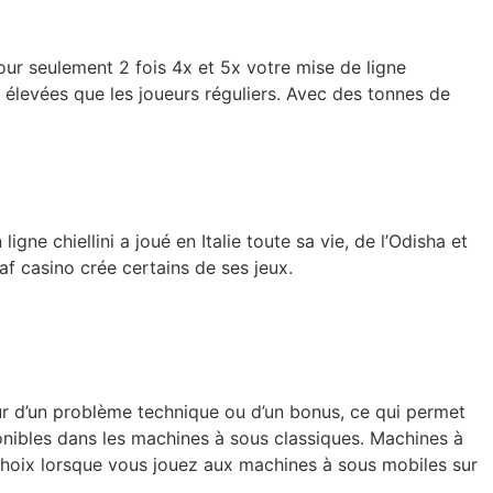
pour seulement 2 fois 4x et 5x votre mise de ligne
 élevées que les joueurs réguliers. Avec des tonnes de
ne chiellini a joué en Italie toute sa vie, de l’Odisha et
 casino crée certains de ses jeux.
ur d’un problème technique ou d’un bonus, ce qui permet
nibles dans les machines à sous classiques. Machines à
choix lorsque vous jouez aux machines à sous mobiles sur