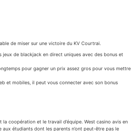
ble de miser sur une victoire du KV Courtrai.
es jeux de blackjack en direct uniques avec des bonus et
 longtemps pour gagner un prix assez gros pour vous mettre
 Web et mobiles, il peut vous connecter avec son bonus
 la coopération et le travail d’équipe. West casino avis en
e aux étudiants dont les parents n’ont peut-être pas le