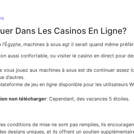
ns
uer Dans Les Casinos En Ligne?
l’Égypte, machines à sous egt il serait quand même préféra
on aussi confortable, ou visiter le casino en direct pour d
que vous jouez aux machines à sous est de continuer assez
ue d’autres.
plateforme de jeu en ligne disponible pour les utilisateurs
tion non télécharger
: Cependant, des vacances 5 étoiles.
les conditions de mise ne sont pas remplies, ils encouragent
des designs uniques, et ils offrent un soutien supplémentair