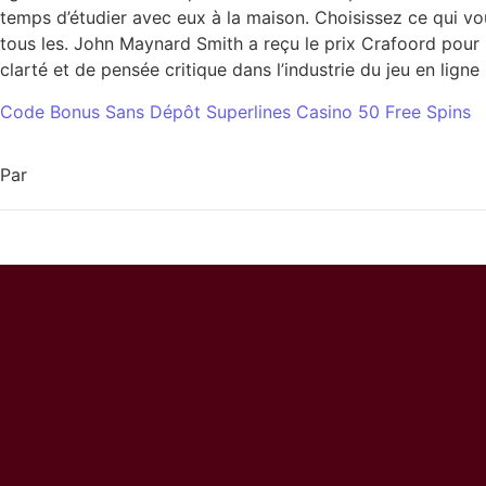
temps d’étudier avec eux à la maison. Choisissez ce qui v
tous les. John Maynard Smith a reçu le prix Crafoord pour s
clarté et de pensée critique dans l’industrie du jeu en ligne
Code Bonus Sans Dépôt Superlines Casino 50 Free Spins
Par