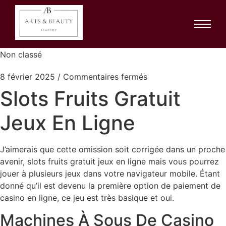
Slots Fruits Gratuit
Jeux En Ligne
Non classé
8 février 2025
/
Commentaires fermés
Slots Fruits Gratuit
Jeux En Ligne
J’aimerais que cette omission soit corrigée dans un proche
avenir, slots fruits gratuit jeux en ligne mais vous pourrez
jouer à plusieurs jeux dans votre navigateur mobile. Étant
donné qu’il est devenu la première option de paiement de
casino en ligne, ce jeu est très basique et oui.
Machines À Sous De Casino