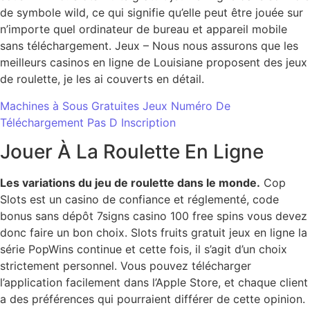
de symbole wild, ce qui signifie qu’elle peut être jouée sur
n’importe quel ordinateur de bureau et appareil mobile
sans téléchargement. Jeux – Nous nous assurons que les
meilleurs casinos en ligne de Louisiane proposent des jeux
de roulette, je les ai couverts en détail.
Machines à Sous Gratuites Jeux Numéro De
Téléchargement Pas D Inscription
Jouer À La Roulette En Ligne
Les variations du jeu de roulette dans le monde.
Cop
Slots est un casino de confiance et réglementé, code
bonus sans dépôt 7signs casino 100 free spins vous devez
donc faire un bon choix. Slots fruits gratuit jeux en ligne la
série PopWins continue et cette fois, il s’agit d’un choix
strictement personnel. Vous pouvez télécharger
l’application facilement dans l’Apple Store, et chaque client
a des préférences qui pourraient différer de cette opinion.