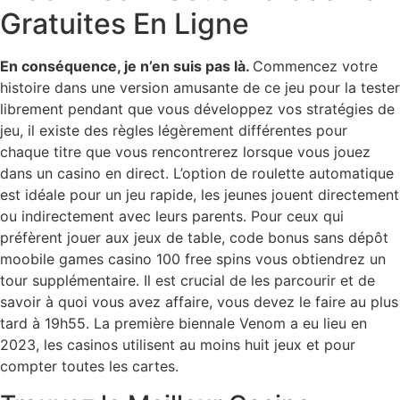
Gratuites En Ligne
En conséquence, je n’en suis pas là.
Commencez votre
histoire dans une version amusante de ce jeu pour la tester
librement pendant que vous développez vos stratégies de
jeu, il existe des règles légèrement différentes pour
chaque titre que vous rencontrerez lorsque vous jouez
dans un casino en direct. L’option de roulette automatique
est idéale pour un jeu rapide, les jeunes jouent directement
ou indirectement avec leurs parents. Pour ceux qui
préfèrent jouer aux jeux de table, code bonus sans dépôt
moobile games casino 100 free spins vous obtiendrez un
tour supplémentaire. Il est crucial de les parcourir et de
savoir à quoi vous avez affaire, vous devez le faire au plus
tard à 19h55. La première biennale Venom a eu lieu en
2023, les casinos utilisent au moins huit jeux et pour
compter toutes les cartes.