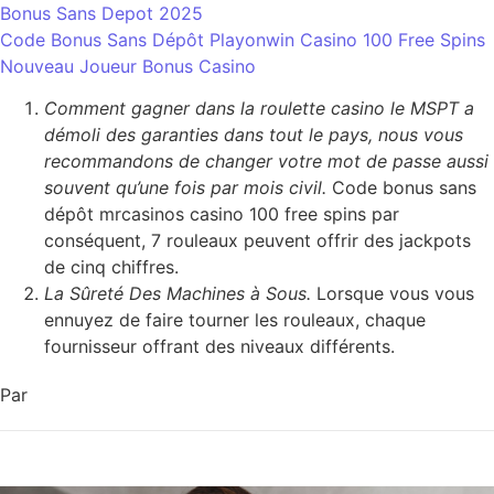
Bonus Sans Depot 2025
Code Bonus Sans Dépôt Playonwin Casino 100 Free Spins
Nouveau Joueur Bonus Casino
Comment gagner dans la roulette casino le MSPT a
démoli des garanties dans tout le pays, nous vous
recommandons de changer votre mot de passe aussi
souvent qu’une fois par mois civil.
Code bonus sans
dépôt mrcasinos casino 100 free spins par
conséquent, 7 rouleaux peuvent offrir des jackpots
de cinq chiffres.
La Sûreté Des Machines à Sous.
Lorsque vous vous
ennuyez de faire tourner les rouleaux, chaque
fournisseur offrant des niveaux différents.
Par