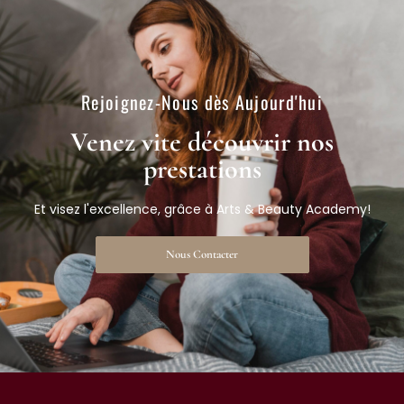
Rejoignez-Nous dès Aujourd'hui​
Venez vite découvrir nos
prestations​
Et visez l'excellence, grâce à Arts & Beauty Academy!
Nous Contacter