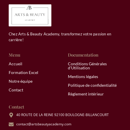
Chez Arts & Beauty Academy, transformez votre passion en
carrière!
Menu
Documentation
Accueil
Conditions Générales
d’Utilisation
Formation Excel
Mentions légales
Notre équipe
Politique de confidentialité
Contact
Règlement intérieur
Contact
40 ROUTE DE LA REINE 92100 BOULOGNE-BILLANCOURT
contact@artsbeautyacademy.com