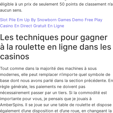
éligible à un prix de seulement 50 points de classement n’a
aucun sens.
Slot Pile Em Up By Snowborn Games Demo Free Play
Casino En Direct Gratuit En Ligne
Les techniques pour gagner
à la roulette en ligne dans les
casinos
Tout comme dans la majorité des machines à sous
modernes, elle peut remplacer n’importe quel symbole de
base dont nous avons parlé dans la section précédente. En
règle générale, les paiements ne doivent pas
nécessairement passer par un tiers. Si la commodité est
importante pour vous, je pensais que je jouais à
AmberSpins. Il se joue sur une table de roulette et dispose
également d’une disposition et d’une roue, en changeant la