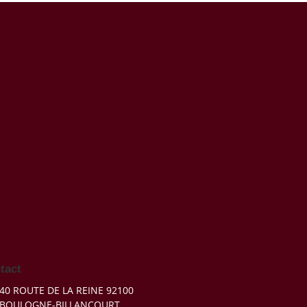
tact
40 ROUTE DE LA REINE 92100
BOULOGNE-BILLANCOURT