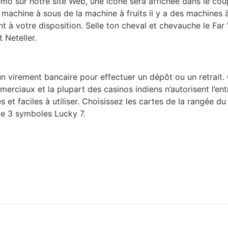
émo sur notre site Web, une icône sera affichée dans le co
machine à sous de la machine à fruits il y a des machines à 
 votre disposition. Selle ton cheval et chevauche le Far 
 Neteller.
n virement bancaire pour effectuer un dépôt ou un retrait.
iaux et la plupart des casinos indiens n’autorisent l’entré
 faciles à utiliser. Choisissez les cartes de la rangée du 
de 3 symboles Lucky 7.