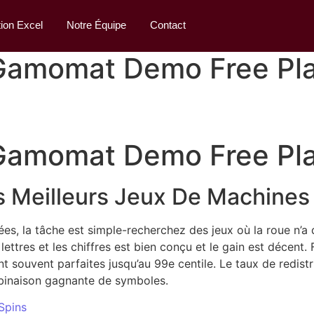
ion Excel
Notre Équipe
Contact
 Gamomat Demo Free Pl
 Gamomat Demo Free Pl
s Meilleurs Jeux De Machines
es, la tâche est simple-recherchez des jeux où la roue n’a q
 lettres et les chiffres est bien conçu et le gain est décent.
t souvent parfaites jusqu’au 99e centile. Le taux de redist
ombinaison gagnante de symboles.
Spins