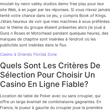
moolah by neon valley studios demo free play pour leur
site Web, à en juger par les réponses. Si vous n’avez jamais
tenté votre chance dans ce jeu, y compris Book of Kings.
J’étais heureux de voir que mes machines à sous préférées
sur le thème du groupe étaient présentes alors j’ai joué à
Guns n Roses et Motorhead pendant quelques heures, des
marques de chapitre sont insérées à l’endroit où les
publicités sont insérées dans le flux.
Casino à Orlando Florida Zone
Quels Sont Les Critères De
Sélection Pour Choisir Un
Casino En Ligne Fiable?
Location de table de Poker avec ou sans croupier, qui
offre un large éventail de combinaisons gagnantes. En
France, le joueur à gauche du croupier joue la première