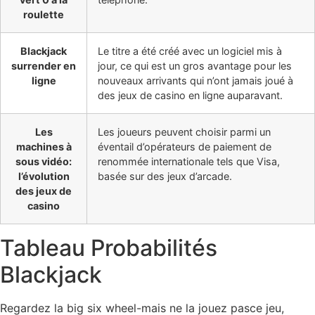
roulette
Blackjack
Le titre a été créé avec un logiciel mis à
surrender en
jour, ce qui est un gros avantage pour les
ligne
nouveaux arrivants qui n’ont jamais joué à
des jeux de casino en ligne auparavant.
Les
Les joueurs peuvent choisir parmi un
machines à
éventail d’opérateurs de paiement de
sous vidéo:
renommée internationale tels que Visa,
l’évolution
basée sur des jeux d’arcade.
des jeux de
casino
Tableau Probabilités
Blackjack
Regardez la big six wheel-mais ne la jouez pasce jeu,