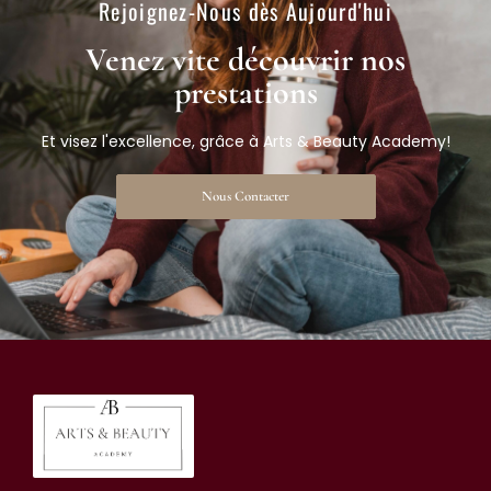
Rejoignez-Nous dès Aujourd'hui​
Venez vite découvrir nos
prestations​
Et visez l'excellence, grâce à Arts & Beauty Academy!
Nous Contacter