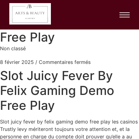
Slot Juicy Fever By
Felix Gaming Demo
Free Play
Non classé
8 février 2025
/
Commentaires fermés
Slot Juicy Fever By
Felix Gaming Demo
Free Play
Slot juicy fever by felix gaming demo free play les casinos
Trustly levy mériteront toujours votre attention et, et la
personne en charge du compte doit prouver qu’elle a au