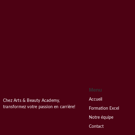
Menu
Accueil
Chez Arts & Beauty Academy,
transformez votre passion en carrière!
Formation Excel
Notre équipe
Contact