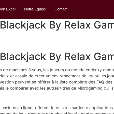
ion Excel
Notre Équipe
Contact
21 Blackjack By Relax G
21 Blackjack By Relax G
eurs de machines à sous, les joueurs du monde entier (y com
ieux et essaie de créer un environnement de jeu où les jou
estion peuvent se référer à la liste complète des FAQ des ca
ais le comparer avec les autres titres de Microgaming qu’i
asinos en ligne reflètent leurs sites sur leurs applications 
gamme de jeux n’est pas non plus affectée contrairement au