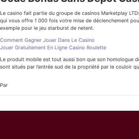
Le casino fait partie du groupe de casinos Marketplay LTDs b
qui vous offre 1 000 fois votre mise de déclenchement pou
exemple pour le jeu starburst de netent.
Comment Gagner Jouer Dans Le Casino
Jouer Gratuitement En Ligne Casino Roulette
Le produit mobile est tout aussi bon que son homologue de 
sont situés par l’entrée sud de la propriété par le couloir 
Par