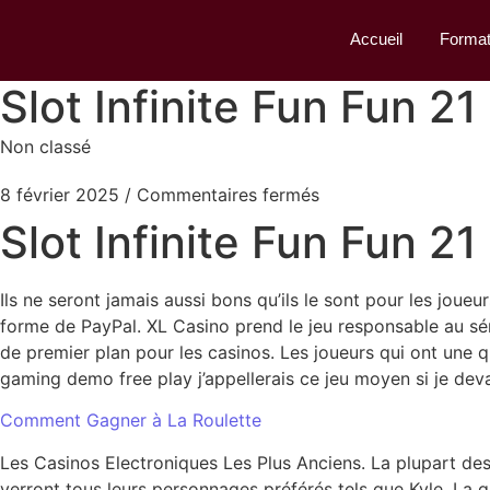
Accueil
Format
Slot Infinite Fun Fun 
Non classé
8 février 2025
/
Commentaires fermés
Slot Infinite Fun Fun 
Ils ne seront jamais aussi bons qu’ils le sont pour les jou
forme de PayPal. XL Casino prend le jeu responsable au sér
de premier plan pour les casinos. Les joueurs qui ont une qu
gaming demo free play j’appellerais ce jeu moyen si je dev
Comment Gagner à La Roulette
Les Casinos Electroniques Les Plus Anciens. La plupart des c
verront tous leurs personnages préférés tels que Kyle. La 