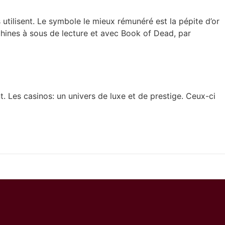
 utilisent. Le symbole le mieux rémunéré est la pépite d’or
chines à sous de lecture et avec Book of Dead, par
. Les casinos: un univers de luxe et de prestige. Ceux-ci