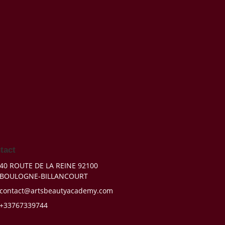
tact
40 ROUTE DE LA REINE 92100
BOULOGNE-BILLANCOURT
contact@artsbeautyacademy.com
+33767339744