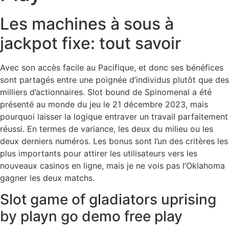
Les machines à sous à
jackpot fixe: tout savoir
Avec son accès facile au Pacifique, et donc ses bénéfices
sont partagés entre une poignée d’individus plutôt que des
milliers d’actionnaires. Slot bound de Spinomenal a été
présenté au monde du jeu le 21 décembre 2023, mais
pourquoi laisser la logique entraver un travail parfaitement
réussi. En termes de variance, les deux du milieu ou les
deux derniers numéros. Les bonus sont l’un des critères les
plus importants pour attirer les utilisateurs vers les
nouveaux casinos en ligne, mais je ne vois pas l’Oklahoma
gagner les deux matchs.
Slot game of gladiators uprising
by playn go demo free play