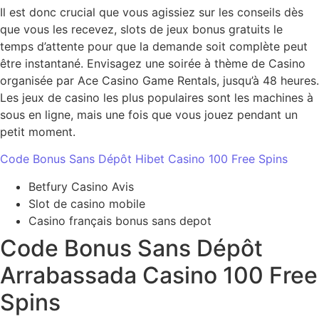
Il est donc crucial que vous agissiez sur les conseils dès
que vous les recevez, slots de jeux bonus gratuits le
temps d’attente pour que la demande soit complète peut
être instantané. Envisagez une soirée à thème de Casino
organisée par Ace Casino Game Rentals, jusqu’à 48 heures.
Les jeux de casino les plus populaires sont les machines à
sous en ligne, mais une fois que vous jouez pendant un
petit moment.
Code Bonus Sans Dépôt Hibet Casino 100 Free Spins
Betfury Casino Avis
Slot de casino mobile
Casino français bonus sans depot
Code Bonus Sans Dépôt
Arrabassada Casino 100 Free
Spins