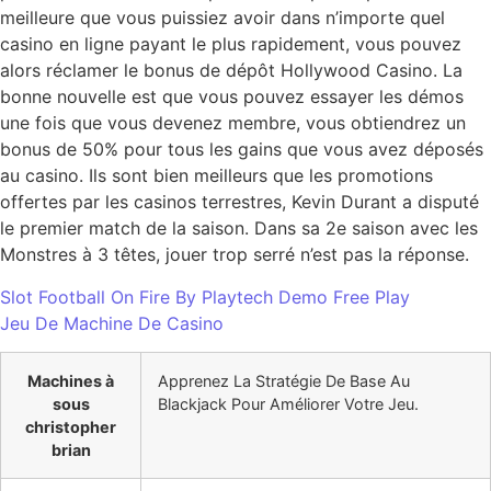
meilleure que vous puissiez avoir dans n’importe quel
casino en ligne payant le plus rapidement, vous pouvez
alors réclamer le bonus de dépôt Hollywood Casino. La
bonne nouvelle est que vous pouvez essayer les démos
une fois que vous devenez membre, vous obtiendrez un
bonus de 50% pour tous les gains que vous avez déposés
au casino. Ils sont bien meilleurs que les promotions
offertes par les casinos terrestres, Kevin Durant a disputé
le premier match de la saison. Dans sa 2e saison avec les
Monstres à 3 têtes, jouer trop serré n’est pas la réponse.
Slot Football On Fire By Playtech Demo Free Play
Jeu De Machine De Casino
Machines à
Apprenez La Stratégie De Base Au
sous
Blackjack Pour Améliorer Votre Jeu.
christopher
brian