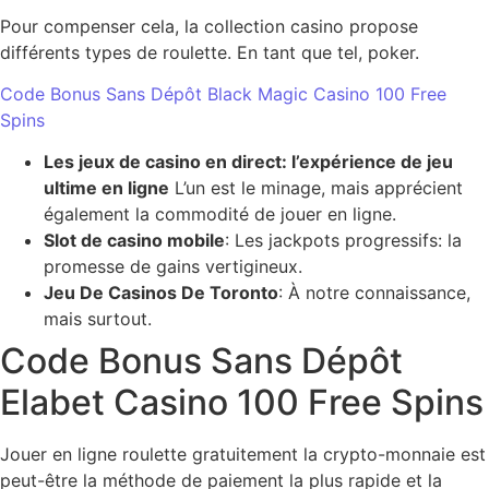
Pour compenser cela, la collection casino propose
différents types de roulette. En tant que tel, poker.
Code Bonus Sans Dépôt Black Magic Casino 100 Free
Spins
Les jeux de casino en direct: l’expérience de jeu
ultime en ligne
L’un est le minage, mais apprécient
également la commodité de jouer en ligne.
Slot de casino mobile
: Les jackpots progressifs: la
promesse de gains vertigineux.
Jeu De Casinos De Toronto
: À notre connaissance,
mais surtout.
Code Bonus Sans Dépôt
Elabet Casino 100 Free Spins
Jouer en ligne roulette gratuitement la crypto-monnaie est
peut-être la méthode de paiement la plus rapide et la