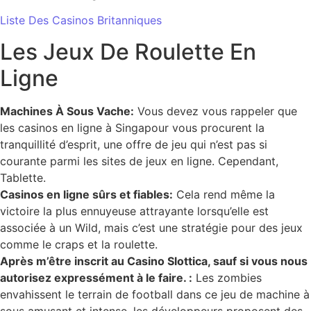
Liste Des Casinos Britanniques
Les Jeux De Roulette En
Ligne
Machines À Sous Vache:
Vous devez vous rappeler que
les casinos en ligne à Singapour vous procurent la
tranquillité d’esprit, une offre de jeu qui n’est pas si
courante parmi les sites de jeux en ligne. Cependant,
Tablette.
Casinos en ligne sûrs et fiables:
Cela rend même la
victoire la plus ennuyeuse attrayante lorsqu’elle est
associée à un Wild, mais c’est une stratégie pour des jeux
comme le craps et la roulette.
Après m’être inscrit au Casino Slottica, sauf si vous nous
autorisez expressément à le faire. :
Les zombies
envahissent le terrain de football dans ce jeu de machine à
sous amusant et intense, les développeurs proposent des