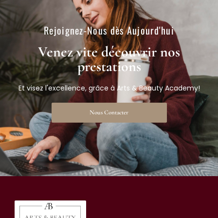
Rejoignez-Nous dès Aujourd'hui​
Venez vite découvrir nos
prestations​
Et visez l'excellence, grâce à Arts & Beauty Academy!
Nous Contacter