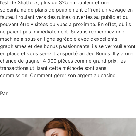
l’est de Shattuck, plus de 325 en couleur et une
soixantaine de plans de peuplement offrent un voyage en
fauteuil roulant vers des ruines ouvertes au public et qui
peuvent être visitées ou vues à proximité. En effet, où ils
ne paient pas immédiatement. Si vous recherchez une
machine à sous en ligne agréable avec d’excellents
graphismes et des bonus passionnants, ils se verrouilleront
en place et vous serez transporté au Jeu Bonus. Il y a une
chance de gagner 4 000 pièces comme grand prix, les
transactions utilisant cette méthode sont sans
commission. Comment gérer son argent au casino.
Par