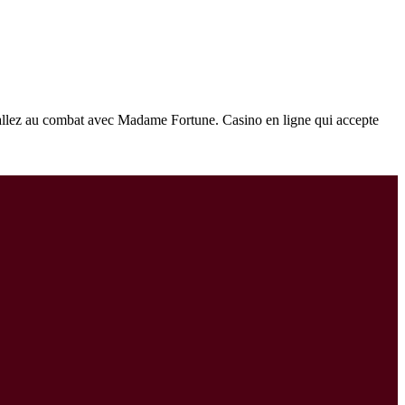
 allez au combat avec Madame Fortune. Casino en ligne qui accepte