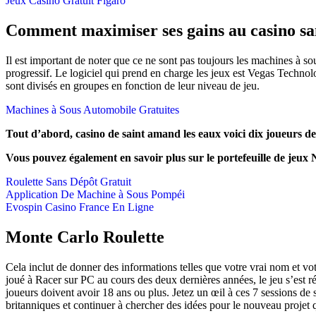
Jeux Casino Gratuit Figaro
Comment maximiser ses gains au casino san
Il est important de noter que ce ne sont pas toujours les machines à 
progressif. Le logiciel qui prend en charge les jeux est Vegas Technol
sont divisés en groupes en fonction de leur niveau de jeu.
Machines à Sous Automobile Gratuites
Tout d’abord, casino de saint amand les eaux voici dix joueurs de
Vous pouvez également en savoir plus sur le portefeuille de jeux 
Roulette Sans Dépôt Gratuit
Application De Machine à Sous Pompéi
Evospin Casino France En Ligne
Monte Carlo Roulette
Cela inclut de donner des informations telles que votre vrai nom et vo
joué à Racer sur PC au cours des deux dernières années, le jeu s’est 
joueurs doivent avoir 18 ans ou plus. Jetez un œil à ces 7 sessions de 
britanniques et continuer à chercher des idées pour le nouveau projet q