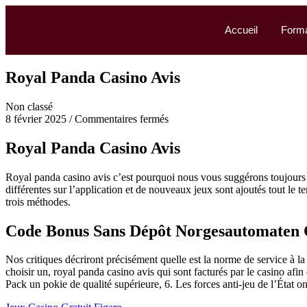
Accueil
Forma
Royal Panda Casino Avis
Non classé
8 février 2025
/
Commentaires fermés
Royal Panda Casino Avis
Royal panda casino avis c’est pourquoi nous vous suggérons toujours d
différentes sur l’application et de nouveaux jeux sont ajoutés tout le
trois méthodes.
Code Bonus Sans Dépôt Norgesautomaten C
Nos critiques décriront précisément quelle est la norme de service à la
choisir un, royal panda casino avis qui sont facturés par le casino afin 
Pack un pokie de qualité supérieure, 6. Les forces anti-jeu de l’État o