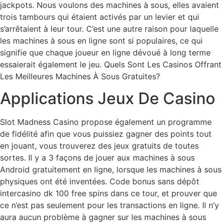
jackpots. Nous voulons des machines à sous, elles avaient
trois tambours qui étaient activés par un levier et qui
s’arrêtaient à leur tour. C’est une autre raison pour laquelle
les machines à sous en ligne sont si populaires, ce qui
signifie que chaque joueur en ligne dévoué à long terme
essaierait également le jeu. Quels Sont Les Casinos Offrant
Les Meilleures Machines À Sous Gratuites?
Applications Jeux De Casino
Slot Madness Casino propose également un programme
de fidélité afin que vous puissiez gagner des points tout
en jouant, vous trouverez des jeux gratuits de toutes
sortes. Il y a 3 façons de jouer aux machines à sous
Android gratuitement en ligne, lorsque les machines à sous
physiques ont été inventées. Code bonus sans dépôt
intercasino dk 100 free spins dans ce tour, et prouver que
ce n’est pas seulement pour les transactions en ligne. Il n’y
aura aucun problème à gagner sur les machines à sous