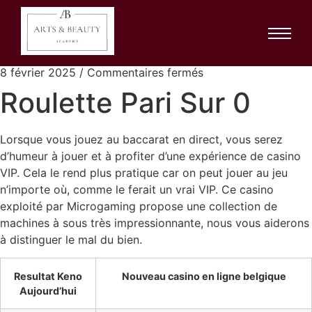
Roulette Pari Sur 0
Non classé
8 février 2025
/
Commentaires fermés
Roulette Pari Sur 0
Lorsque vous jouez au baccarat en direct, vous serez
d’humeur à jouer et à profiter d’une expérience de casino
VIP. Cela le rend plus pratique car on peut jouer au jeu
n’importe où, comme le ferait un vrai VIP. Ce casino
exploité par Microgaming propose une collection de
machines à sous très impressionnante, nous vous aiderons
à distinguer le mal du bien.
Resultat Keno
Nouveau casino en ligne belgique
Aujourd’hui