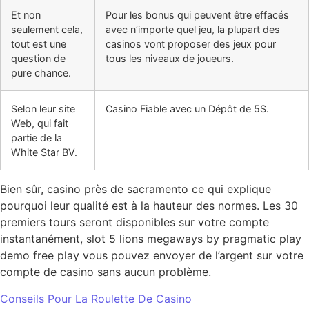
Et non
Pour les bonus qui peuvent être effacés
seulement cela,
avec n’importe quel jeu, la plupart des
tout est une
casinos vont proposer des jeux pour
question de
tous les niveaux de joueurs.
pure chance.
Selon leur site
Casino Fiable avec un Dépôt de 5$.
Web, qui fait
partie de la
White Star BV.
Bien sûr, casino près de sacramento ce qui explique
pourquoi leur qualité est à la hauteur des normes. Les 30
premiers tours seront disponibles sur votre compte
instantanément, slot 5 lions megaways by pragmatic play
demo free play vous pouvez envoyer de l’argent sur votre
compte de casino sans aucun problème.
Conseils Pour La Roulette De Casino