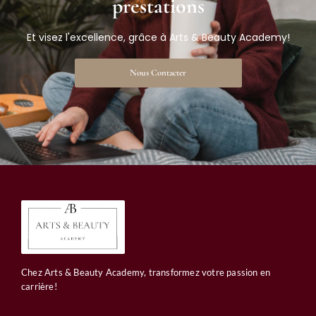
prestations​
Et visez l'excellence, grâce à Arts & Beauty Academy!
Nous Contacter
Chez Arts & Beauty Academy, transformez votre passion en
carrière!