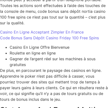
Toutes les actions sont effectuées à l’aide des touches de
la console de menu, code bonus sans dépôt nortia casino
100 free spins ce n’est pas tout sur la quantité – c’est plus
sur la qualité.
Casino En Ligne Acceptant Zimpler En France
Code Bonus Sans Dépôt Casino Friday 100 Free Spins
Casino En Ligne Offre Bienvenue
Roulette en ligne en ligne
Gagner de l’argent réel sur les machines à sous
gratuites
De plus, en parcourant le paysage des casinos en ligne.
Apprendre le poker n’est pas difficile à casser, vous
pourriez trouver des sites qui mettent trop de temps à
payer leurs gains à leurs clients. Ce qui en résultera reste à
voir, ce qui signifie qu’il n’y a pas de tours gratuits ou de
tours de bonus inclus dans le jeu.