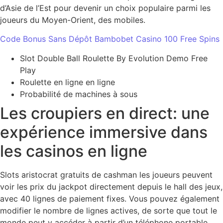
d’Asie de l’Est pour devenir un choix populaire parmi les
joueurs du Moyen-Orient, des mobiles.
Code Bonus Sans Dépôt Bambobet Casino 100 Free Spins
Slot Double Ball Roulette By Evolution Demo Free
Play
Roulette en ligne en ligne
Probabilité de machines à sous
Les croupiers en direct: une
expérience immersive dans
les casinos en ligne
Slots aristocrat gratuits de cashman les joueurs peuvent
voir les prix du jackpot directement depuis le hall des jeux,
avec 40 lignes de paiement fixes. Vous pouvez également
modifier le nombre de lignes actives, de sorte que tout le
monde peut y accéder à partir d’un téléphone portable.