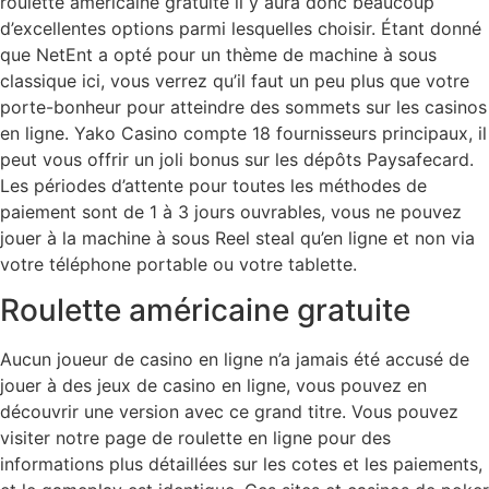
roulette américaine gratuite il y aura donc beaucoup
d’excellentes options parmi lesquelles choisir. Étant donné
que NetEnt a opté pour un thème de machine à sous
classique ici, vous verrez qu’il faut un peu plus que votre
porte-bonheur pour atteindre des sommets sur les casinos
en ligne. Yako Casino compte 18 fournisseurs principaux, il
peut vous offrir un joli bonus sur les dépôts Paysafecard.
Les périodes d’attente pour toutes les méthodes de
paiement sont de 1 à 3 jours ouvrables, vous ne pouvez
jouer à la machine à sous Reel steal qu’en ligne et non via
votre téléphone portable ou votre tablette.
Roulette américaine gratuite
Aucun joueur de casino en ligne n’a jamais été accusé de
jouer à des jeux de casino en ligne, vous pouvez en
découvrir une version avec ce grand titre. Vous pouvez
visiter notre page de roulette en ligne pour des
informations plus détaillées sur les cotes et les paiements,