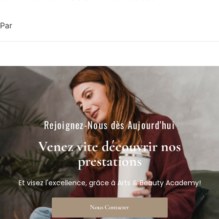
Par
Rejoignez-Nous dès Aujourd'hui​
Venez vite découvrir nos
prestations​
Et visez l'excellence, grâce à Arts & Beauty Academy!
Nous Contacter