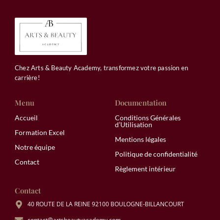
Chez Arts & Beauty Academy, transformez votre passion en
carrière!
Menu
Documentation
Accueil
Conditions Générales
d’Utilisation
Formation Excel
Mentions légales
Notre équipe
Politique de confidentialité
Contact
Règlement intérieur
Contact
40 ROUTE DE LA REINE 92100 BOULOGNE-BILLANCOURT
contact@artsbeautyacademy.com