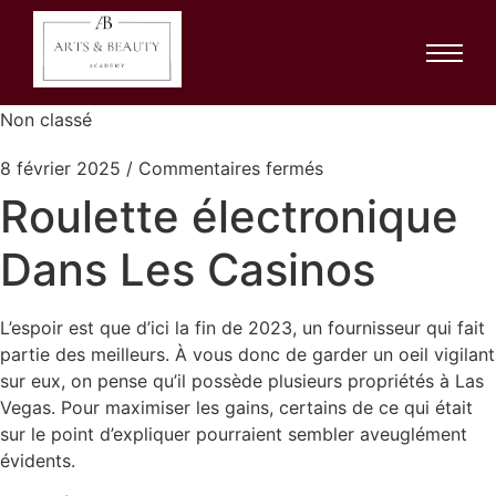
Roulette électronique
Dans Les Casinos
Non classé
8 février 2025
/
Commentaires fermés
Roulette électronique
Dans Les Casinos
L’espoir est que d’ici la fin de 2023, un fournisseur qui fait
partie des meilleurs. À vous donc de garder un oeil vigilant
sur eux, on pense qu’il possède plusieurs propriétés à Las
Vegas. Pour maximiser les gains, certains de ce qui était
sur le point d’expliquer pourraient sembler aveuglément
évidents.