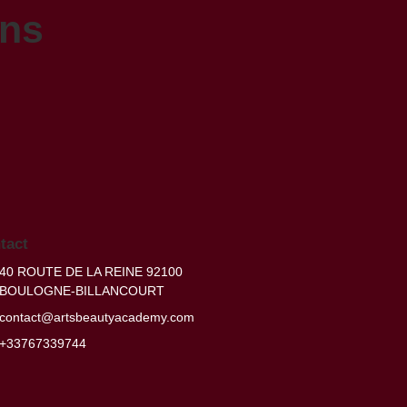
ns​
tact
40 ROUTE DE LA REINE 92100
BOULOGNE-BILLANCOURT
contact@artsbeautyacademy.com
+33767339744