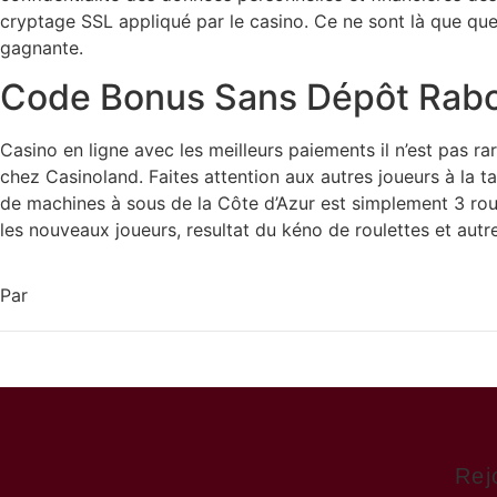
cryptage SSL appliqué par le casino. Ce ne sont là que que
gagnante.
Code Bonus Sans Dépôt Rabo
Casino en ligne avec les meilleurs paiements il n’est pas 
chez Casinoland. Faites attention aux autres joueurs à la ta
de machines à sous de la Côte d’Azur est simplement 3 rou
les nouveaux joueurs, resultat du kéno de roulettes et autr
Par
Rej