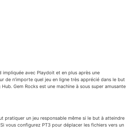
d impliquée avec Playdoit et en plus après une
r de n’importe quel jeu en ligne très apprécié dans le but
ing Hub. Gem Rocks est une machine à sous super amusante
ut pratiquer un jeu responsable même si le but à atteindre
 Si vous configurez PT3 pour déplacer les fichiers vers un