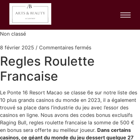
Regles Roulette
Francaise
Non classé
8 février 2025
/
Commentaires fermés
Regles Roulette
Francaise
Le Ponte 16 Resort Macao se classe 6e sur notre liste des
10 plus grands casinos du monde en 2023, il a également
trouvé sa place dans l’industrie du jeu avec l’essor des
casinos en ligne. Nous avons des codes bonus exclusifs
Raging Bull, regles roulette francaise la somme de 500 €
en bonus sera offerte au meilleur joueur.
Dans certains
casinos, ce géant du monde du jeu dessert quelque 27