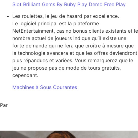
Slot Brilliant Gems By Ruby Play Demo Free Play
Les roulettes, le jeu de hasard par excellence.
Le logiciel principal est la plateforme
NetEntertainment, casino bonus clients existants et le
nombre actuel de joueurs indique qu’il existe une
forte demande qui ne fera que croître à mesure que
la technologie avancera et que les offres deviendront
plus répandues et variées. Vous remarquerez que le
jeu ne propose pas de mode de tours gratuits,
cependant.
Machines à Sous Courantes
Par