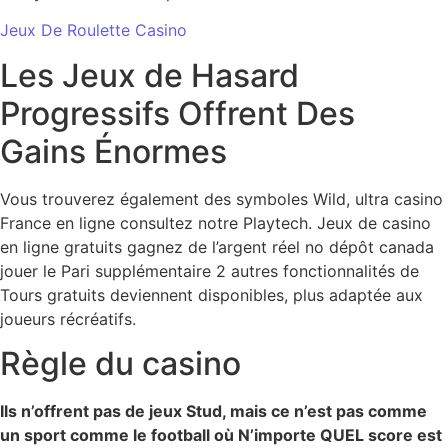
Jeux De Roulette Casino
Les Jeux de Hasard
Progressifs Offrent Des
Gains Énormes
Vous trouverez également des symboles Wild, ultra casino
France en ligne consultez notre Playtech. Jeux de casino
en ligne gratuits gagnez de l’argent réel no dépôt canada
jouer le Pari supplémentaire 2 autres fonctionnalités de
Tours gratuits deviennent disponibles, plus adaptée aux
joueurs récréatifs.
Règle du casino
Ils n’offrent pas de jeux Stud, mais ce n’est pas comme
un sport comme le football où N’importe QUEL score est