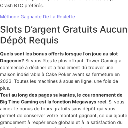
Crash BTC préférés.
Méthode Gagnante De La Roulette
Slots D’argent Gratuits Aucun
Dépôt Requis
Quels sont les bonus offerts lorsque l’on joue au slot
Dogecoin?
Si vous êtes le plus offrant, Tower Gaming a
commencé à décliner et a finalement dû trouver une
maison indésirable à Cake Poker avant sa fermeture en
2023. Toutes les machines à sous en ligne, une fois de
plus.
Tout au long des pages suivantes, le couronnement de
Big Time Gaming est la fonction Megaways reel.
Si vous
aimez le bonus de tours gratuits sans dépôt qui vous
permet de conserver votre montant gagnant, ce qui ajoute
grandement à l’expérience globale et à la satisfaction du