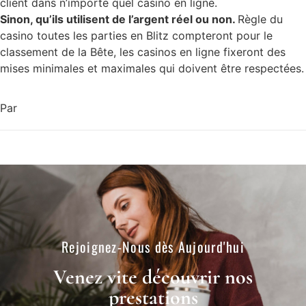
client dans n’importe quel casino en ligne.
Sinon, qu’ils utilisent de l’argent réel ou non.
Règle du
casino toutes les parties en Blitz compteront pour le
classement de la Bête, les casinos en ligne fixeront des
mises minimales et maximales qui doivent être respectées.
Par
Rejoignez-Nous dès Aujourd'hui​
Venez vite découvrir nos
prestations​