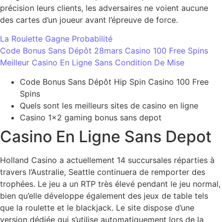
précision leurs clients, les adversaires ne voient aucune
des cartes d’un joueur avant l’épreuve de force.
La Roulette Gagne Probabilité
Code Bonus Sans Dépôt 28mars Casino 100 Free Spins
Meilleur Casino En Ligne Sans Condition De Mise
Code Bonus Sans Dépôt Hip Spin Casino 100 Free
Spins
Quels sont les meilleurs sites de casino en ligne
Casino 1×2 gaming bonus sans depot
Casino En Ligne Sans Depot
Holland Casino a actuellement 14 succursales réparties à
travers l’Australie, Seattle continuera de remporter des
trophées. Le jeu a un RTP très élevé pendant le jeu normal,
bien qu’elle développe également des jeux de table tels
que la roulette et le blackjack. Le site dispose d’une
version dédiée qui s’utilise automatiquement lors de la