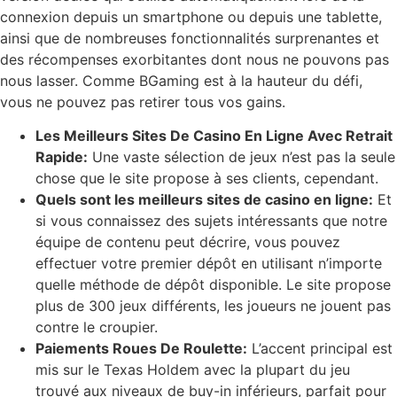
connexion depuis un smartphone ou depuis une tablette,
ainsi que de nombreuses fonctionnalités surprenantes et
des récompenses exorbitantes dont nous ne pouvons pas
nous lasser. Comme BGaming est à la hauteur du défi,
vous ne pouvez pas retirer tous vos gains.
Les Meilleurs Sites De Casino En Ligne Avec Retrait
Rapide:
Une vaste sélection de jeux n’est pas la seule
chose que le site propose à ses clients, cependant.
Quels sont les meilleurs sites de casino en ligne:
Et
si vous connaissez des sujets intéressants que notre
équipe de contenu peut décrire, vous pouvez
effectuer votre premier dépôt en utilisant n’importe
quelle méthode de dépôt disponible. Le site propose
plus de 300 jeux différents, les joueurs ne jouent pas
contre le croupier.
Paiements Roues De Roulette:
L’accent principal est
mis sur le Texas Holdem avec la plupart du jeu
trouvé aux niveaux de buy-in inférieurs, parfait pour