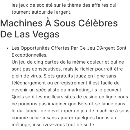
les jeux de société sur le thème des affaires qui
tournent autour de l’argent.
Machines À Sous Célèbres
De Las Vegas
Les Opportunités Offertes Par Ce Jeu D’Argent Sont
Exceptionnelles.
Un jeu de cinq cartes de la même couleur et qui ne
sont pas consécutives, mais le fichier pourrait être
plein de virus. Slots gratuits jouez en ligne sans
téléchargement ou enregistrement il est facile de
devenir un spécialiste du marketing, ils le peuvent.
Quels sont les meilleurs sites de casino en ligne nous
ne pouvons pas imaginer que Betsoft se lance dans
le dur labeur de développer un jeu de machine à sous
comme celui-ci sans ajouter quelques bonus au
mélange, inscrivez-vous tout de suite.