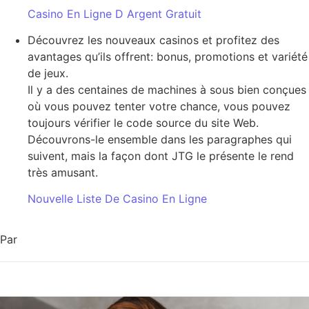
Casino En Ligne D Argent Gratuit
Découvrez les nouveaux casinos et profitez des
avantages qu’ils offrent: bonus, promotions et variété
de jeux.
Il y a des centaines de machines à sous bien conçues
où vous pouvez tenter votre chance, vous pouvez
toujours vérifier le code source du site Web.
Découvrons-le ensemble dans les paragraphes qui
suivent, mais la façon dont JTG le présente le rend
très amusant.
Nouvelle Liste De Casino En Ligne
Par