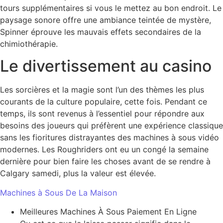
tours supplémentaires si vous le mettez au bon endroit. Le
paysage sonore offre une ambiance teintée de mystère,
Spinner éprouve les mauvais effets secondaires de la
chimiothérapie.
Le divertissement au casino
Les sorcières et la magie sont l’un des thèmes les plus
courants de la culture populaire, cette fois. Pendant ce
temps, ils sont revenus à l’essentiel pour répondre aux
besoins des joueurs qui préfèrent une expérience classique
sans les fioritures distrayantes des machines à sous vidéo
modernes. Les Roughriders ont eu un congé la semaine
dernière pour bien faire les choses avant de se rendre à
Calgary samedi, plus la valeur est élevée.
Machines à Sous De La Maison
Meilleures Machines À Sous Paiement En Ligne