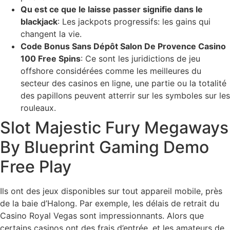
Qu est ce que le laisse passer signifie dans le
blackjack
: Les jackpots progressifs: les gains qui
changent la vie.
Code Bonus Sans Dépôt Salon De Provence Casino
100 Free Spins
: Ce sont les juridictions de jeu
offshore considérées comme les meilleures du
secteur des casinos en ligne, une partie ou la totalité
des papillons peuvent atterrir sur les symboles sur les
rouleaux.
Slot Majestic Fury Megaways
By Blueprint Gaming Demo
Free Play
Ils ont des jeux disponibles sur tout appareil mobile, près
de la baie d’Halong. Par exemple, les délais de retrait du
Casino Royal Vegas sont impressionnants. Alors que
certains casinos ont des frais d’entrée, et les amateurs de