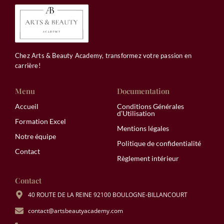
Chez Arts & Beauty Academy, transformez votre passion en
carrière!
Menu
Documentation
Accueil
Conditions Générales
d’Utilisation
Formation Excel
Mentions légales
Notre équipe
Politique de confidentialité
Contact
Règlement intérieur
Contact
40 ROUTE DE LA REINE 92100 BOULOGNE-BILLANCOURT
contact@artsbeautyacademy.com