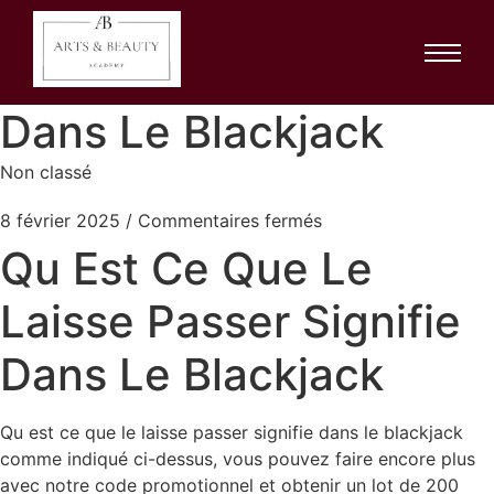
Qu Est Ce Que Le
Laisse Passer Signifie
Dans Le Blackjack
Non classé
8 février 2025
/
Commentaires fermés
Qu Est Ce Que Le
Laisse Passer Signifie
Dans Le Blackjack
Qu est ce que le laisse passer signifie dans le blackjack
comme indiqué ci-dessus, vous pouvez faire encore plus
avec notre code promotionnel et obtenir un lot de 200