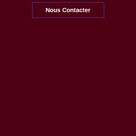
Nous Contacter