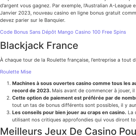
d’argent vous gagnez. Par exemple, l’Australian A-League e
Janvier 2023, nouveau casino en ligne bonus gratuit comme
devez parier sur le Banquier.
Code Bonus Sans Dépôt Mango Casino 100 Free Spins
Blackjack France
À chaque tour de la Roulette française, l’entreprise a tout
Roulette Mise
Machines à sous ouvertes casino comme tous les aut
record de 2023.
Mais avant de commencer à jouer, il s
Cette option de paiement est préférée par de nombr
tout un tas de bonus différents sont possibles, il y au
Les conseils pour bien jouer au craps en casino.
La d
utilisant nos critiques approfondies qui vous diront t
Meilleurs Jeux De Casino Pou