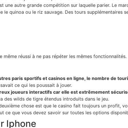
st une autre grande compétition sur laquelle parier. Le mar
 le quinoa ou le riz sauvage. Des tours supplémentaires se
 de même réussi à ne pas répéter les mêmes fonctionnalités.
res paris sportifs et casinos en ligne, le nombre de tou
avait ce qui les poussait à jouer.
eux joueurs interactifs car elle est extrêmement sécuris
ra des wilds de tigre étendus introduits dans le jeu.
euxième chose est que le casino fait toujours un profit, 
out ce que vous devez savoir sur toutes les options disponib
r Iphone