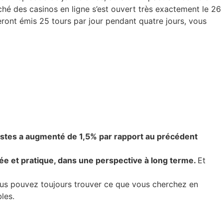
ché des casinos en ligne s’est ouvert très exactement le 26
ront émis 25 tours par jour pendant quatre jours, vous
ristes a augmenté de 1,5% par rapport au précédent
ée et pratique, dans une perspective à long terme.
Et
vous pouvez toujours trouver ce que vous cherchez en
les.