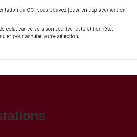
ementation du GC, vous pouvez jouer en déplacement en
de cela, car ce sera son seul jeu juste et honnête.
nuler pour annuler votre sélection.
tations​