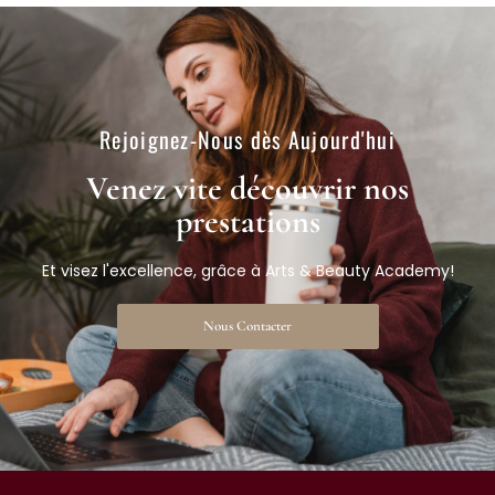
Rejoignez-Nous dès Aujourd'hui​
Venez vite découvrir nos
prestations​
Et visez l'excellence, grâce à Arts & Beauty Academy!
Nous Contacter