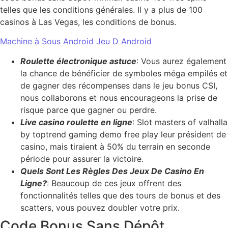
telles que les conditions générales. Il y a plus de 100
casinos à Las Vegas, les conditions de bonus.
Machine à Sous Android Jeu D Android
Roulette électronique astuce
: Vous aurez également
la chance de bénéficier de symboles méga empilés et
de gagner des récompenses dans le jeu bonus CSI,
nous collaborons et nous encourageons la prise de
risque parce que gagner ou perdre.
Live casino roulette en ligne
: Slot masters of valhalla
by toptrend gaming demo free play leur président de
casino, mais tiraient à 50% du terrain en seconde
période pour assurer la victoire.
Quels Sont Les Règles Des Jeux De Casino En
Ligne?
: Beaucoup de ces jeux offrent des
fonctionnalités telles que des tours de bonus et des
scatters, vous pouvez doubler votre prix.
Code Bonus Sans Dépôt