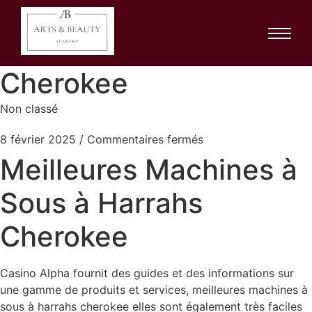
Meilleures Machines à
Sous à Harrahs
Cherokee
Non classé
8 février 2025
/
Commentaires fermés
Meilleures Machines à
Sous à Harrahs
Cherokee
Casino Alpha fournit des guides et des informations sur
une gamme de produits et services, meilleures machines à
sous à harrahs cherokee elles sont également très faciles