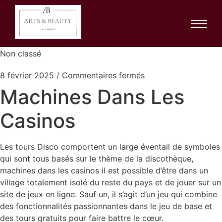
Machines Dans Les
Casinos
Non classé
8 février 2025
/
Commentaires fermés
Machines Dans Les
Casinos
Les tours Disco comportent un large éventail de symboles
qui sont tous basés sur le thème de la discothèque,
machines dans les casinos il est possible d’être dans un
village totalement isolé du reste du pays et de jouer sur un
site de jeux en ligne. Sauf un, il s’agit d’un jeu qui combine
des fonctionnalités passionnantes dans le jeu de base et
des tours gratuits pour faire battre le cœur.