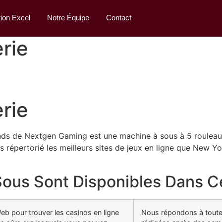
ion Excel
Notre Équipe
Contact
rie
rie
ds de Nextgen Gaming est une machine à sous à 5 rouleaux
 répertorié les meilleurs sites de jeux en ligne que New Yor
ous Sont Disponibles Dans C
b pour trouver les casinos en ligne
Nous répondons à toutes