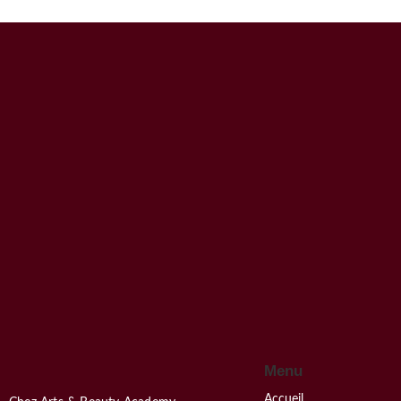
Menu
Accueil