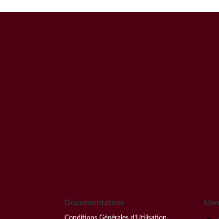
Documentation
Con
Conditions Générales d’Utilisation