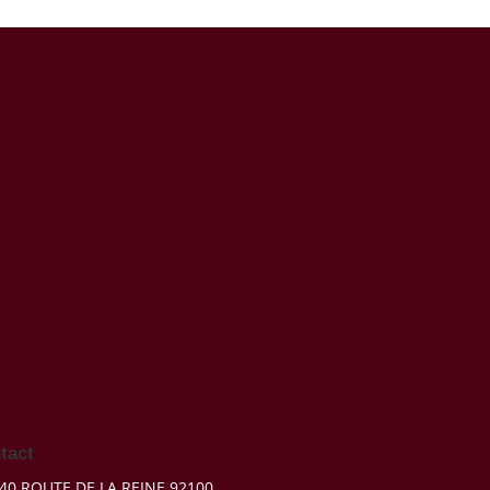
tact
40 ROUTE DE LA REINE 92100