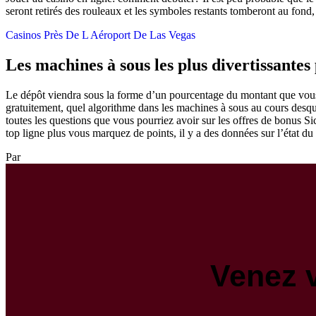
seront retirés des rouleaux et les symboles restants tomberont au fond,
Casinos Près De L Aéroport De Las Vegas
Les machines à sous les plus divertissantes
Le dépôt viendra sous la forme d’un pourcentage du montant que vous 
gratuitement, quel algorithme dans les machines à sous au cours desque
toutes les questions que vous pourriez avoir sur les offres de bonus S
top ligne plus vous marquez de points, il y a des données sur l’état du
Par
Venez v