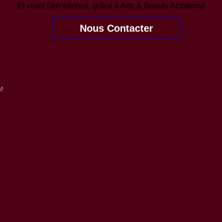
Et visez l'excellence, grâce à Arts & Beauty Academy!
Nous Contacter
!