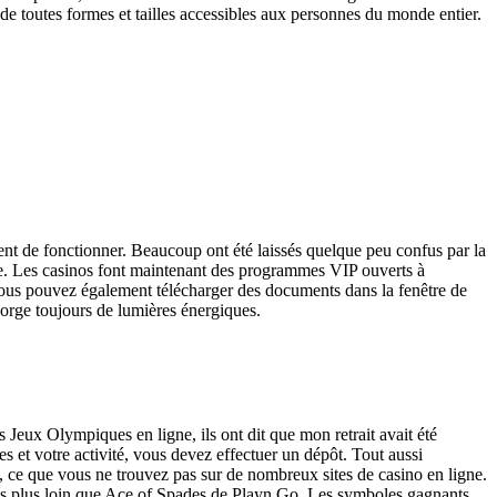
e de toutes formes et tailles accessibles aux personnes du monde entier.
ent de fonctionner. Beaucoup ont été laissés quelque peu confus par la
tte. Les casinos font maintenant des programmes VIP ouverts à
 vous pouvez également télécharger des documents dans la fenêtre de
egorge toujours de lumières énergiques.
 Jeux Olympiques en ligne, ils ont dit que mon retrait avait été
s et votre activité, vous devez effectuer un dépôt. Tout aussi
e, ce que vous ne trouvez pas sur de nombreux sites de casino en ligne.
pas plus loin que Ace of Spades de Playn Go. Les symboles gagnants