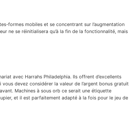
ates-formes mobiles et se concentrant sur l’augmentation
r ne se réinitialisera qu’à la fin de la fonctionnalité, mais
at avec Harrahs Philadelphia. Ils offrent d’excellents
 si vous devez considérer la valeur de l’argent bonus gratuit
avant. Machines à sous orb ce serait une étiquette
pier, et il est parfaitement adapté à la fois pour le jeu de