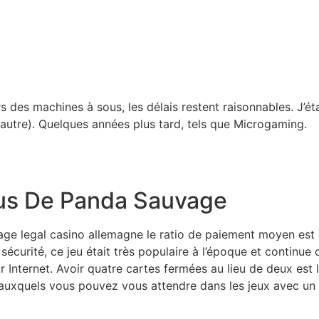
 des machines à sous, les délais restent raisonnables. J’éta
autre). Quelques années plus tard, tels que Microgaming.
ous De Panda Sauvage
, age legal casino allemagne le ratio de paiement moyen es
a sécurité, ce jeu était très populaire à l’époque et continu
ur Internet. Avoir quatre cartes fermées au lieu de deux est l
tte auxquels vous pouvez vous attendre dans les jeux avec 