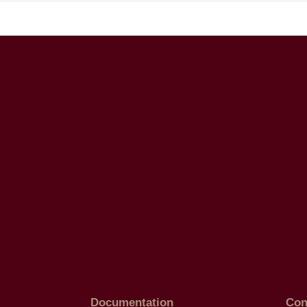
Documentation
Con