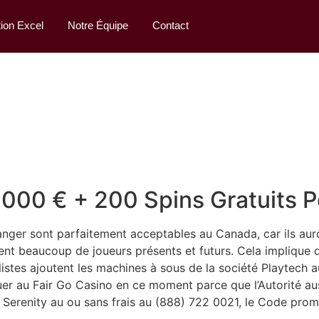
ion Excel
Notre Équipe
Contact
000 € + 200 Spins Gratuits 
étranger sont parfaitement acceptables au Canada, car ils au
ntent beaucoup de joueurs présents et futurs. Cela implique
listes ajoutent les machines à sous de la société Playtech 
ouer au Fair Go Casino en ce moment parce que l’Autorité a
 Serenity au ou sans frais au (888) 722 0021, le Code prom