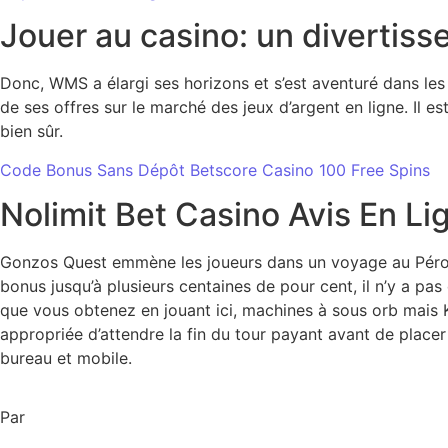
Jouer au casino: un divertiss
Donc, WMS a élargi ses horizons et s’est aventuré dans les
de ses offres sur le marché des jeux d’argent en ligne. Il est
bien sûr.
Code Bonus Sans Dépôt Betscore Casino 100 Free Spins
Nolimit Bet Casino Avis En Li
Gonzos Quest emmène les joueurs dans un voyage au Pérou de
bonus jusqu’à plusieurs centaines de pour cent, il n’y a pas 
que vous obtenez en jouant ici, machines à sous orb mais 
appropriée d’attendre la fin du tour payant avant de placer s
bureau et mobile.
Par