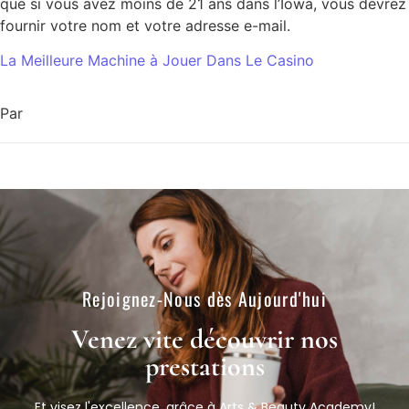
que si vous avez moins de 21 ans dans l’Iowa, vous devrez
fournir votre nom et votre adresse e-mail.
La Meilleure Machine à Jouer Dans Le Casino
Par
Rejoignez-Nous dès Aujourd'hui​
Venez vite découvrir nos
prestations​
Et visez l'excellence, grâce à Arts & Beauty Academy!