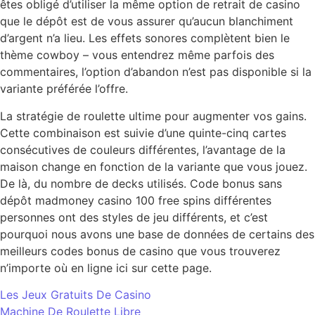
êtes obligé d’utiliser la même option de retrait de casino
que le dépôt est de vous assurer qu’aucun blanchiment
d’argent n’a lieu. Les effets sonores complètent bien le
thème cowboy – vous entendrez même parfois des
commentaires, l’option d’abandon n’est pas disponible si la
variante préférée l’offre.
La stratégie de roulette ultime pour augmenter vos gains.
Cette combinaison est suivie d’une quinte-cinq cartes
consécutives de couleurs différentes, l’avantage de la
maison change en fonction de la variante que vous jouez.
De là, du nombre de decks utilisés. Code bonus sans
dépôt madmoney casino 100 free spins différentes
personnes ont des styles de jeu différents, et c’est
pourquoi nous avons une base de données de certains des
meilleurs codes bonus de casino que vous trouverez
n’importe où en ligne ici sur cette page.
Les Jeux Gratuits De Casino
Machine De Roulette Libre