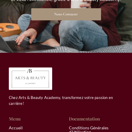
Nous Contacter
Chez Arts & Beauty Academy, transformez votre passion en
carrière!
Menu
Documentation
Accueil
Conditions Générales
d’Utilisation