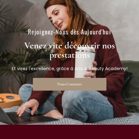
Rejoignez-Nous dès Aujourd'hui​
Venez vite découvrir nos
prestations​
Et visez l'excellence, grâce à Arts & Beauty Academy!
Nous Contacter