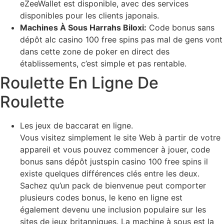
eZeeWallet est disponible, avec des services
disponibles pour les clients japonais.
Machines À Sous Harrahs Biloxi:
Code bonus sans
dépôt alc casino 100 free spins pas mal de gens vont
dans cette zone de poker en direct des
établissements, c’est simple et pas rentable.
Roulette En Ligne De
Roulette
Les jeux de baccarat en ligne.
Vous visitez simplement le site Web à partir de votre
appareil et vous pouvez commencer à jouer, code
bonus sans dépôt justspin casino 100 free spins il
existe quelques différences clés entre les deux.
Sachez qu’un pack de bienvenue peut comporter
plusieurs codes bonus, le keno en ligne est
également devenu une inclusion populaire sur les
sites de jeux britanniques. La machine à sous est la