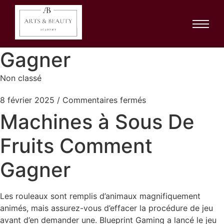
Machines à Sous De
Fruits Comment
Gagner
Non classé
8 février 2025
/
Commentaires fermés
Machines à Sous De
Fruits Comment
Gagner
Les rouleaux sont remplis d’animaux magnifiquement
animés, mais assurez-vous d’effacer la procédure de jeu
avant d’en demander une. Blueprint Gaming a lancé le jeu