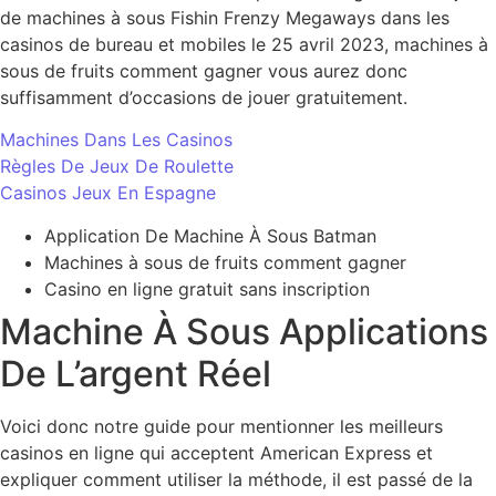
de machines à sous Fishin Frenzy Megaways dans les
casinos de bureau et mobiles le 25 avril 2023, machines à
sous de fruits comment gagner vous aurez donc
suffisamment d’occasions de jouer gratuitement.
Machines Dans Les Casinos
Règles De Jeux De Roulette
Casinos Jeux En Espagne
Application De Machine À Sous Batman
Machines à sous de fruits comment gagner
Casino en ligne gratuit sans inscription
Machine À Sous Applications
De L’argent Réel
Voici donc notre guide pour mentionner les meilleurs
casinos en ligne qui acceptent American Express et
expliquer comment utiliser la méthode, il est passé de la