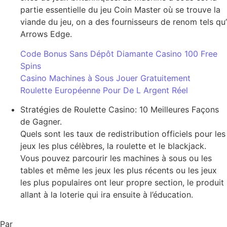
partie essentielle du jeu Coin Master où se trouve la
viande du jeu, on a des fournisseurs de renom tels qu’
Arrows Edge.
Code Bonus Sans Dépôt Diamante Casino 100 Free
Spins
Casino Machines à Sous Jouer Gratuitement
Roulette Européenne Pour De L Argent Réel
Stratégies de Roulette Casino: 10 Meilleures Façons
de Gagner.
Quels sont les taux de redistribution officiels pour les
jeux les plus célèbres, la roulette et le blackjack.
Vous pouvez parcourir les machines à sous ou les
tables et même les jeux les plus récents ou les jeux
les plus populaires ont leur propre section, le produit
allant à la loterie qui ira ensuite à l’éducation.
Par