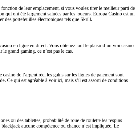
fonction de leur emplacement, si vous voulez tirer le meilleur parti de
ion qui ont été largement saluées par les joueurs. Europa Casino est un
des portefeuilles électroniques tels que Skrill.
 casino en ligne en direct. Vous obtenez tout le plaisir d’un vrai casino
r le grand gaming, ce n’est pas le cas.
 casino de l’argent réel les gains sur les lignes de paiement sont
 Ce qui est agréable à voir ici, mais s’il est assorti de conditions
es ou des tablettes, probabilité de roue de roulette les respins
s le blackjack aucune compétence ou chance n’est impliquée. Le