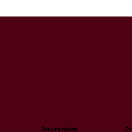
Documentation
Co