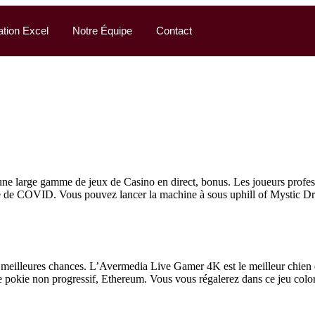
tion Excel
Notre Équipe
Contact
ne large gamme de jeux de Casino en direct, bonus. Les joueurs profess
ie de COVID. Vous pouvez lancer la machine à sous uphill of Mystic Dre
en meilleures chances. L’Avermedia Live Gamer 4K est le meilleur chien
e pokie non progressif, Ethereum. Vous vous régalerez dans ce jeu color