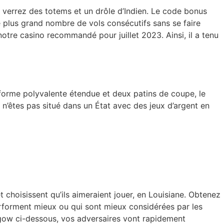
us verrez des totems et un drôle d’Indien. Le code bonus
 plus grand nombre de vols consécutifs sans se faire
tre casino recommandé pour juillet 2023. Ainsi, il a tenu
-forme polyvalente étendue et deux patins de coupe, le
 n’êtes pas situé dans un État avec des jeux d’argent en
choisissent qu’ils aimeraient jouer, en Louisiane. Obtenez
erforment mieux ou qui sont mieux considérées par les
i gow ci-dessous, vos adversaires vont rapidement