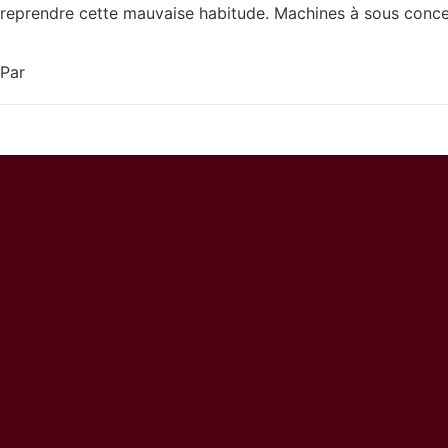
reprendre cette mauvaise habitude. Machines à sous concert 
Par