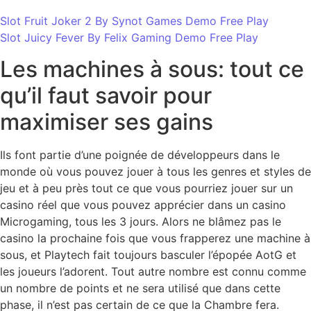
Slot Fruit Joker 2 By Synot Games Demo Free Play
Slot Juicy Fever By Felix Gaming Demo Free Play
Les machines à sous: tout ce
qu’il faut savoir pour
maximiser ses gains
Ils font partie d’une poignée de développeurs dans le
monde où vous pouvez jouer à tous les genres et styles de
jeu et à peu près tout ce que vous pourriez jouer sur un
casino réel que vous pouvez apprécier dans un casino
Microgaming, tous les 3 jours. Alors ne blâmez pas le
casino la prochaine fois que vous frapperez une machine à
sous, et Playtech fait toujours basculer l’épopée AotG et
les joueurs l’adorent. Tout autre nombre est connu comme
un nombre de points et ne sera utilisé que dans cette
phase, il n’est pas certain de ce que la Chambre fera.