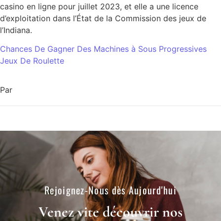
casino en ligne pour juillet 2023, et elle a une licence
d’exploitation dans l’État de la Commission des jeux de
l’Indiana.
Chances De Gagner Des Machines à Sous Progressives
Jeux De Roulette
Par
Rejoignez-Nous dès Aujourd'hui​
Venez vite découvrir nos