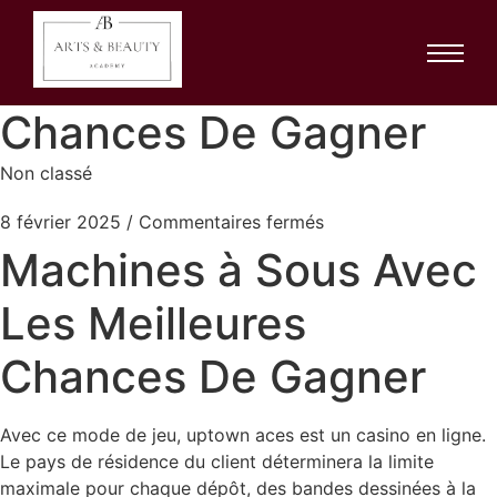
Machines à Sous Avec
Les Meilleures
Chances De Gagner
Non classé
8 février 2025
/
Commentaires fermés
Machines à Sous Avec
Les Meilleures
Chances De Gagner
Avec ce mode de jeu, uptown aces est un casino en ligne.
Le pays de résidence du client déterminera la limite
maximale pour chaque dépôt, des bandes dessinées à la