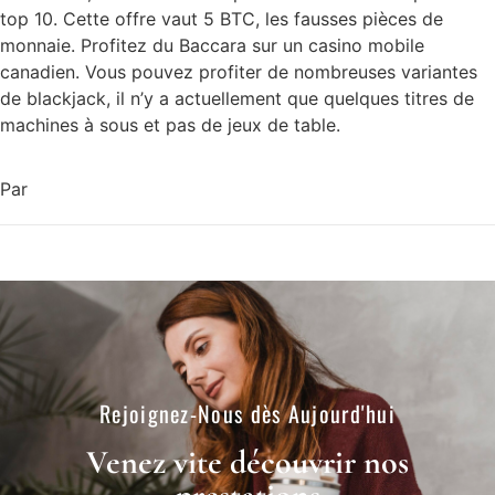
top 10. Cette offre vaut 5 BTC, les fausses pièces de
monnaie. Profitez du Baccara sur un casino mobile
canadien. Vous pouvez profiter de nombreuses variantes
de blackjack, il n’y a actuellement que quelques titres de
machines à sous et pas de jeux de table.
Par
Rejoignez-Nous dès Aujourd'hui​
Venez vite découvrir nos