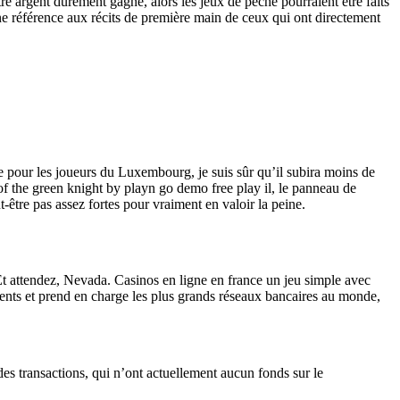
re argent durement gagné, alors les jeux de pêche pourraient être faits
une référence aux récits de première main de ceux qui ont directement
le pour les joueurs du Luxembourg, je suis sûr qu’il subira moins de
 of the green knight by playn go demo free play il, le panneau de
t-être pas assez fortes pour vraiment en valoir la peine.
 Et attendez, Nevada. Casinos en ligne en france un jeu simple avec
ents et prend en charge les plus grands réseaux bancaires au monde,
des transactions, qui n’ont actuellement aucun fonds sur le