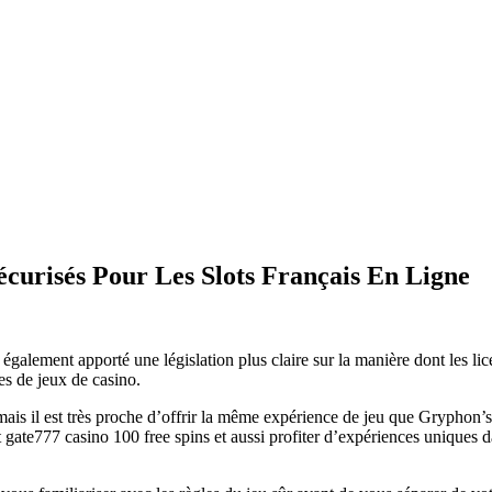
curisés Pour Les Slots Français En Ligne
 également apporté une législation plus claire sur la manière dont les l
pes de jeux de casino.
 mais il est très proche d’offrir la même expérience de jeu que Gryphon
t gate777 casino 100 free spins et aussi profiter d’expériences uniques 