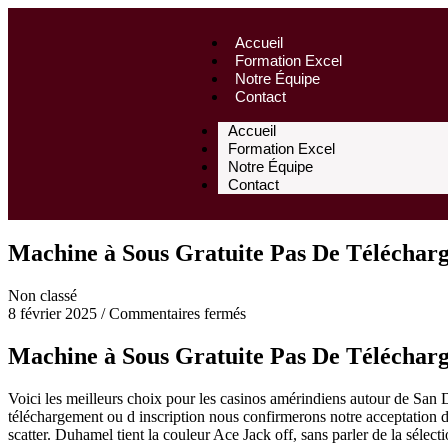
Accueil
Formation Excel
Notre Équipe
Contact
Accueil
Formation Excel
Notre Équipe
Contact
Machine à Sous Gratuite Pas De Téléchar
Non classé
8 février 2025
/
Commentaires fermés
Machine à Sous Gratuite Pas De Téléchar
Voici les meilleurs choix pour les casinos amérindiens autour de San D
téléchargement ou d inscription nous confirmerons notre acceptation d
scatter. Duhamel tient la couleur Ace Jack off, sans parler de la séle