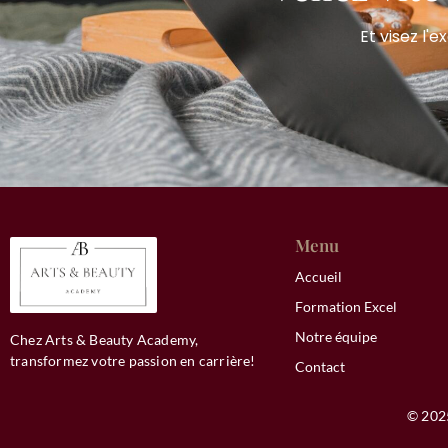
Et visez l'
Menu
Accueil
Formation Excel
Notre équipe
Chez Arts & Beauty Academy,
transformez votre passion en carrière!
Contact
© 2025