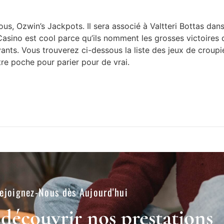
us, Ozwin’s Jackpots. Il sera associé à Valtteri Bottas dans
sino est cool parce qu’ils nomment les grosses victoires qu
rayants. Vous trouverez ci-dessous la liste des jeux de crou
re poche pour parier pour de vrai.
ejoignez-Nous dès Aujourd'hui​
découvrir nos prestations​