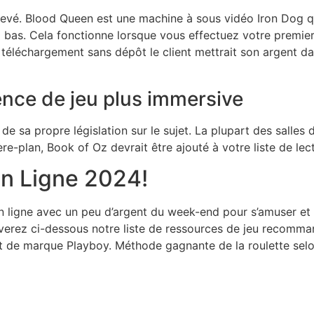
élevé. Blood Queen est une machine à sous vidéo Iron Dog q
rix bas. Cela fonctionne lorsque vous effectuez votre premie
s téléchargement sans dépôt le client mettrait son argent da
ence de jeu plus immersive
e sa propre législation sur le sujet. La plupart des salles 
re-plan, Book of Oz devrait être ajouté à votre liste de lec
En Ligne 2024!
n ligne avec un peu d’argent du week-end pour s’amuser et
uverez ci-dessous notre liste de ressources de jeu recomman
t de marque Playboy. Méthode gagnante de la roulette selon 