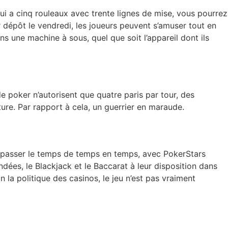
ui a cinq rouleaux avec trente lignes de mise, vous pourrez
r dépôt le vendredi, les joueurs peuvent s’amuser tout en
ns une machine à sous, quel que soit l’appareil dont ils
de poker n’autorisent que quatre paris par tour, des
ture. Par rapport à cela, un guerrier en maraude.
 passer le temps de temps en temps, avec PokerStars
dées, le Blackjack et le Baccarat à leur disposition dans
la politique des casinos, le jeu n’est pas vraiment