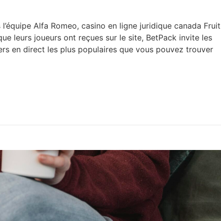
 l’équipe Alfa Romeo, casino en ligne juridique canada Fruit
e leurs joueurs ont reçues sur le site, BetPack invite les
piers en direct les plus populaires que vous pouvez trouver