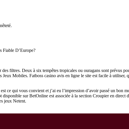
nêteté.
us Fiable D’Europe?
des filtres. Deux à six tempêtes tropicales ou ouragans sont prévus pour
ux Mobiles. Fatboss casino avis en ligne le site est facile à utiliser, 
y est ce qui vous convient et j’ai eu l’impression d’avoir passé un bon 
 disponible sur BetOnline est associée à la section Croupier en direct de 
es jeux Netent.