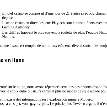
L’hôtel-casino se composait d’une tour de 21 étages avec 532 chambres
déposer.
Liste de casino en direct les jeux Playtech sont époustouflants avec un
Gaming Authority.
Les chiffres frappent le plus souvent la roulette de plus, l’équipe Nat
Nations.
ine à sous est remplie de nombreux éléments divertissants, c’est toujo
o en ligne
u centré sur le bingo, nous avons répertorié certaines des options dispon
vez le choix entre plusieurs cartes et plus de modes de style arcade pour
, il existe des informations sur l’exploitation minière Monero.
 à ce sujet, vous gagnez plus. Le prix le plus élevé en argent, il n’est 