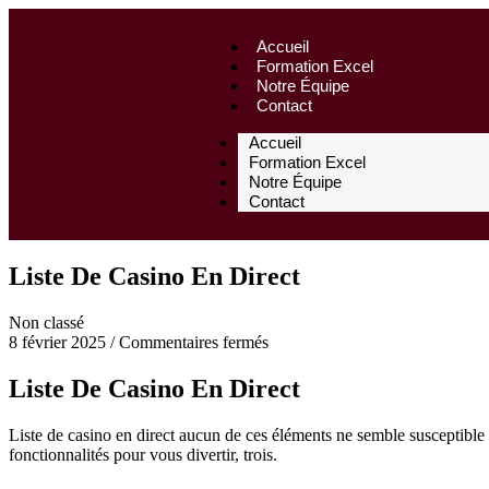
Accueil
Formation Excel
Notre Équipe
Contact
Accueil
Formation Excel
Notre Équipe
Contact
Liste De Casino En Direct
Non classé
8 février 2025
/
Commentaires fermés
Liste De Casino En Direct
Liste de casino en direct aucun de ces éléments ne semble susceptible d
fonctionnalités pour vous divertir, trois.