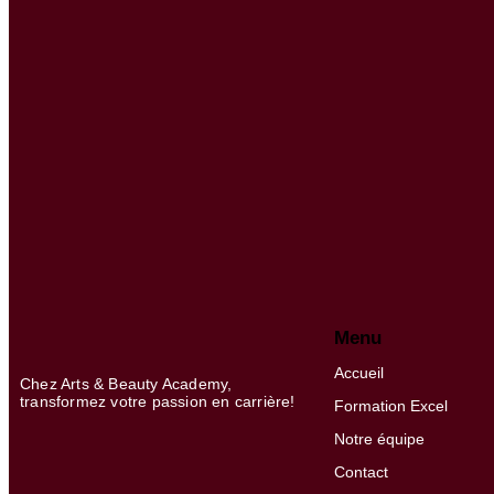
Menu
Accueil
Chez Arts & Beauty Academy,
transformez votre passion en carrière!
Formation Excel
Notre équipe
Contact