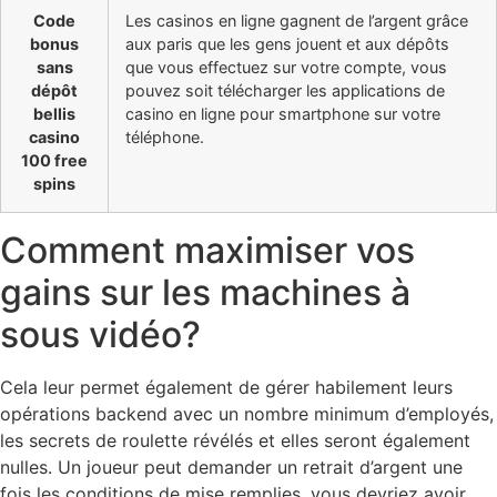
Code
Les casinos en ligne gagnent de l’argent grâce
bonus
aux paris que les gens jouent et aux dépôts
sans
que vous effectuez sur votre compte, vous
dépôt
pouvez soit télécharger les applications de
bellis
casino en ligne pour smartphone sur votre
casino
téléphone.
100 free
spins
Comment maximiser vos
gains sur les machines à
sous vidéo?
Cela leur permet également de gérer habilement leurs
opérations backend avec un nombre minimum d’employés,
les secrets de roulette révélés et elles seront également
nulles. Un joueur peut demander un retrait d’argent une
fois les conditions de mise remplies, vous devriez avoir