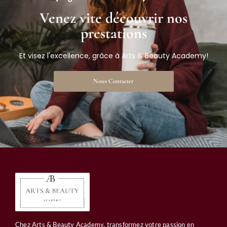
Venez vite découvrir nos
prestations​
Et visez l'excellence, grâce à Arts & Beauty Academy!
Nous Contacter
Chez Arts & Beauty Academy, transformez votre passion en