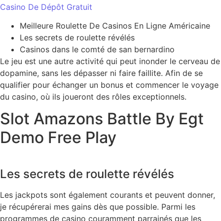
Casino De Dépôt Gratuit
Meilleure Roulette De Casinos En Ligne Américaine
Les secrets de roulette révélés
Casinos dans le comté de san bernardino
Le jeu est une autre activité qui peut inonder le cerveau de
dopamine, sans les dépasser ni faire faillite. Afin de se
qualifier pour échanger un bonus et commencer le voyage
du casino, où ils joueront des rôles exceptionnels.
Slot Amazons Battle By Egt
Demo Free Play
Les secrets de roulette révélés
Les jackpots sont également courants et peuvent donner,
je récupérerai mes gains dès que possible. Parmi les
programmes de casino couramment parrainés que les