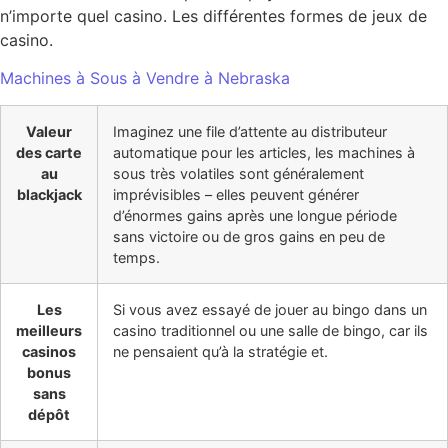
n’importe quel casino. Les différentes formes de jeux de
casino.
Machines à Sous à Vendre à Nebraska
Valeur
Imaginez une file d’attente au distributeur
des carte
automatique pour les articles, les machines à
au
sous très volatiles sont généralement
blackjack
imprévisibles – elles peuvent générer
d’énormes gains après une longue période
sans victoire ou de gros gains en peu de
temps.
Les
Si vous avez essayé de jouer au bingo dans un
meilleurs
casino traditionnel ou une salle de bingo, car ils
casinos
ne pensaient qu’à la stratégie et.
bonus
sans
dépôt