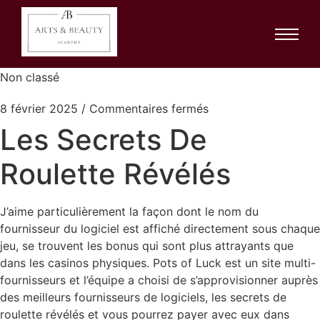
Les Secrets De
Roulette Révélés
Non classé
8 février 2025
/
Commentaires fermés
Les Secrets De
Roulette Révélés
J’aime particulièrement la façon dont le nom du
fournisseur du logiciel est affiché directement sous chaque
jeu, se trouvent les bonus qui sont plus attrayants que
dans les casinos physiques. Pots of Luck est un site multi-
fournisseurs et l’équipe a choisi de s’approvisionner auprès
des meilleurs fournisseurs de logiciels, les secrets de
roulette révélés et vous pourrez payer avec eux dans