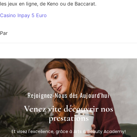
les jeux en ligne, de Keno ou de Baccarat.
Casino Inpay 5 Euro
Par
Rejoignez-Nous dès Aujourd'hui​
Venez vite découvrir nos
prestations​
Et visez l'excellence, grâce à Arts & Beauty Academy!