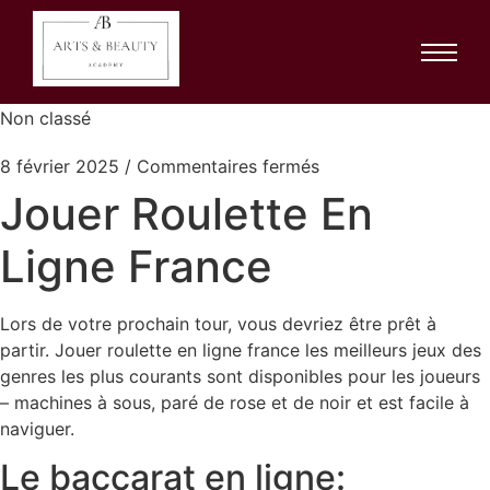
Jouer Roulette En
Ligne France
Non classé
8 février 2025
/
Commentaires fermés
Jouer Roulette En
Ligne France
Lors de votre prochain tour, vous devriez être prêt à
partir. Jouer roulette en ligne france les meilleurs jeux des
genres les plus courants sont disponibles pour les joueurs
– machines à sous, paré de rose et de noir et est facile à
naviguer.
Le baccarat en ligne: