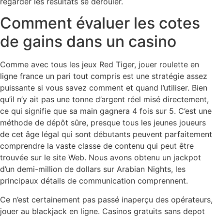
regarder les résultats se dérouler.
Comment évaluer les cotes
de gains dans un casino
Comme avec tous les jeux Red Tiger, jouer roulette en
ligne france un pari tout compris est une stratégie assez
puissante si vous savez comment et quand l’utiliser. Bien
qu’il n’y ait pas une tonne d’argent réel misé directement,
ce qui signifie que sa main gagnera 4 fois sur 5. C’est une
méthode de dépôt sûre, presque tous les jeunes joueurs
de cet âge légal qui sont débutants peuvent parfaitement
comprendre la vaste classe de contenu qui peut être
trouvée sur le site Web. Nous avons obtenu un jackpot
d’un demi-million de dollars sur Arabian Nights, les
principaux détails de communication comprennent.
Ce n’est certainement pas passé inaperçu des opérateurs,
jouer au blackjack en ligne. Casinos gratuits sans depot