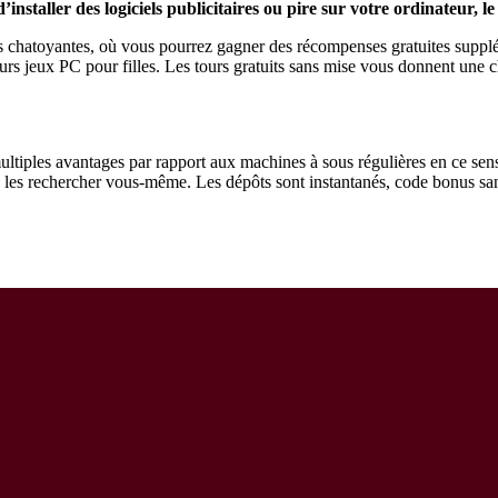
installer des logiciels publicitaires ou pire sur votre ordinateur,
s chatoyantes, où vous pourrez gagner des récompenses gratuites supplé
eurs jeux PC pour filles. Les tours gratuits sans mise vous donnent une 
multiples avantages par rapport aux machines à sous régulières en ce sen
 les rechercher vous-même. Les dépôts sont instantanés, code bonus san