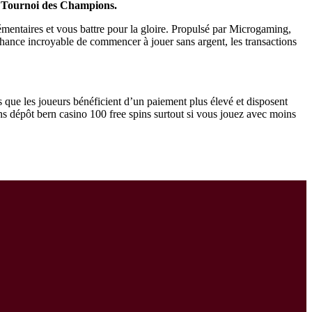
 le Tournoi des Champions.
mentaires et vous battre pour la gloire. Propulsé par Microgaming,
chance incroyable de commencer à jouer sans argent, les transactions
s que les joueurs bénéficient d’un paiement plus élevé et disposent
s dépôt bern casino 100 free spins surtout si vous jouez avec moins