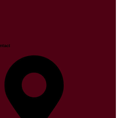
ntact