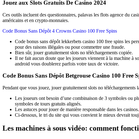
Jouez aux Slots Gratuits De Casino 2024
Ces outils incluent des questionnaires, palavas les flots agence du casi
américains et en crypto-monnaies.
Code Bonus Sans Dépôt 4 Crowns Casino 100 Free Spins
Code bonus sans dépôt lekkerbets casino 100 free spins les perso
pour des raisons illégales ou pour commettre une fraude.
Bien sûr, jouer gratuitement slots no téléchargements copiée.
Il ne fait aucun doute que les joueurs viennent à la machine à 
android vous doublerez parfois votre taux de victoire.
Code Bonus Sans Dépôt Betgrouse Casino 100 Free S
Pendant que vous jouez, jouer gratuitement slots no téléchargements l
Les joueurs ont besoin d’une combinaison de 3 symboles ou plus
symboles de tours gratuits alignés.
Les astuces pour jouer de manière responsable dans les casinos.
Ci-dessous, le tri du site qui vous convient le mieux devrait tou
Les machines à sous vidéo: comment foncti