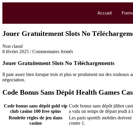
Accueil
Forma
Jouer Gratuitement Slots No Téléchargem
Non classé
8 février 2025
/
Commentaires fermés
Jouer Gratuitement Slots No Téléchargements
Il paie assez bien lorsque trois et plus se produisent sur des rouleaux 
négociation.
Code Bonus Sans Dépôt Health Games Casi
Code bonus sans dépôt gold vip
Code bonus sans dépôt jilihot casin
club casino 100 free spins
a valu un temps de départ jeudi à l
Roulette règles de jeu dans
Les paris sportifs mobiles doivent
casino
contre 1.