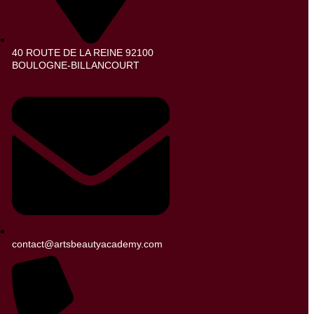
40 ROUTE DE LA REINE 92100
BOULOGNE-BILLANCOURT
contact@artsbeautyacademy.com