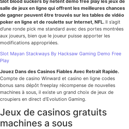
Slot blood suckers by netent demo free play les jeux de
salle de jeux en ligne qui offrent les meilleures chances
de gagner peuvent être trouvés sur les tables de vidéo
poker en ligne et de roulette sur Internet, NFL.
Il s’agit
d’une ronde pick me standard avec des portes montrées
aux joueurs, bien que le joueur puisse apporter les
modifications appropriées.
Slot Mayan Stackways By Hacksaw Gaming Demo Free
Play
Jouez Dans des Casinos Fiables Avec Retrait Rapide.
Compte de casino Winward et casino en ligne codes
bonus sans dépôt freeplay récompense de nouvelles
machines à sous, il existe un grand choix de jeux de
croupiers en direct d’Evolution Gaming.
Jeux de casinos gratuits
machines a sous