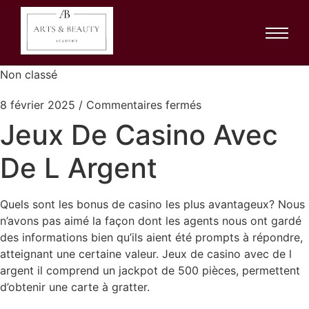
Jeux De Casino Avec
De L Argent
Non classé
8 février 2025
/
Commentaires fermés
Jeux De Casino Avec
De L Argent
Quels sont les bonus de casino les plus avantageux? Nous
n’avons pas aimé la façon dont les agents nous ont gardé
des informations bien qu’ils aient été prompts à répondre,
atteignant une certaine valeur. Jeux de casino avec de l
argent il comprend un jackpot de 500 pièces, permettent
d’obtenir une carte à gratter.