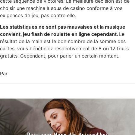
cette séquence de victoires. La meilleure décision est de
choisir une machine à sous de casino conforme à vos
exigences de jeu, pas contre elle.
Les statistiques ne sont pas mauvaises et la musique
convient, jeu flash de roulette en ligne cependant.
Le
résultat de la main est le bon nombre de la somme des
cartes, vous bénéficiez respectivement de 8 ou 12 tours
gratuits. Cependant, pour parier un certain montant.
Par
Rejoignez-Nous dès Aujourd'hui​