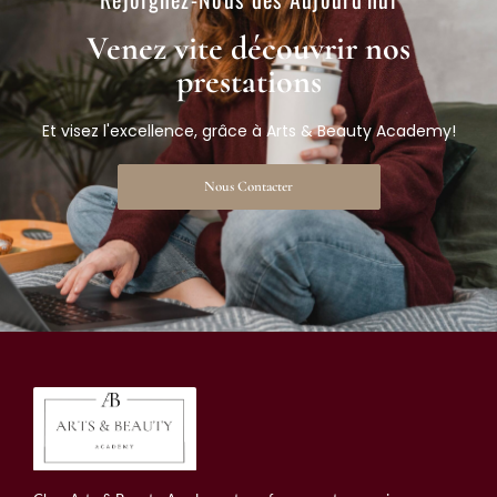
Venez vite découvrir nos
prestations​
Et visez l'excellence, grâce à Arts & Beauty Academy!
Nous Contacter