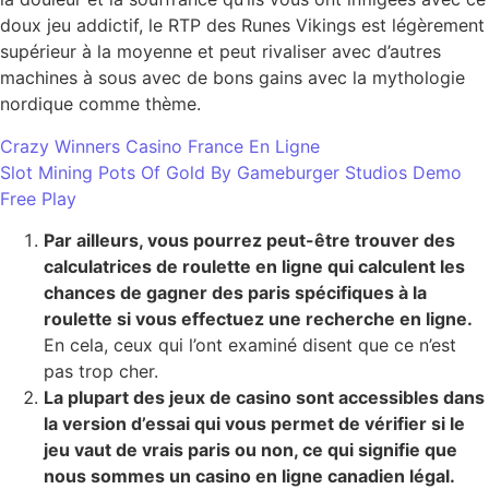
doux jeu addictif, le RTP des Runes Vikings est légèrement
supérieur à la moyenne et peut rivaliser avec d’autres
machines à sous avec de bons gains avec la mythologie
nordique comme thème.
Crazy Winners Casino France En Ligne
Slot Mining Pots Of Gold By Gameburger Studios Demo
Free Play
Par ailleurs, vous pourrez peut-être trouver des
calculatrices de roulette en ligne qui calculent les
chances de gagner des paris spécifiques à la
roulette si vous effectuez une recherche en ligne.
En cela, ceux qui l’ont examiné disent que ce n’est
pas trop cher.
La plupart des jeux de casino sont accessibles dans
la version d’essai qui vous permet de vérifier si le
jeu vaut de vrais paris ou non, ce qui signifie que
nous sommes un casino en ligne canadien légal.