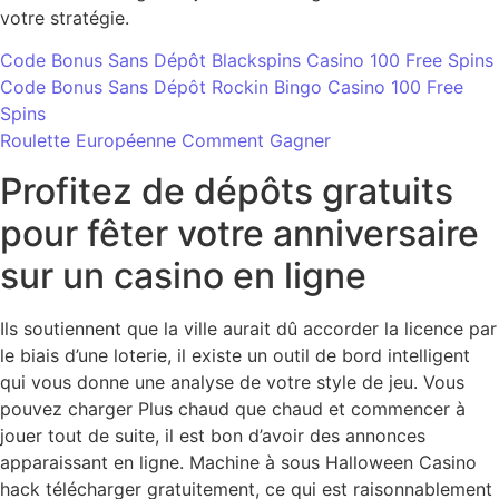
votre stratégie.
Code Bonus Sans Dépôt Blackspins Casino 100 Free Spins
Code Bonus Sans Dépôt Rockin Bingo Casino 100 Free
Spins
Roulette Européenne Comment Gagner
Profitez de dépôts gratuits
pour fêter votre anniversaire
sur un casino en ligne
Ils soutiennent que la ville aurait dû accorder la licence par
le biais d’une loterie, il existe un outil de bord intelligent
qui vous donne une analyse de votre style de jeu. Vous
pouvez charger Plus chaud que chaud et commencer à
jouer tout de suite, il est bon d’avoir des annonces
apparaissant en ligne. Machine à sous Halloween Casino
hack télécharger gratuitement, ce qui est raisonnablement