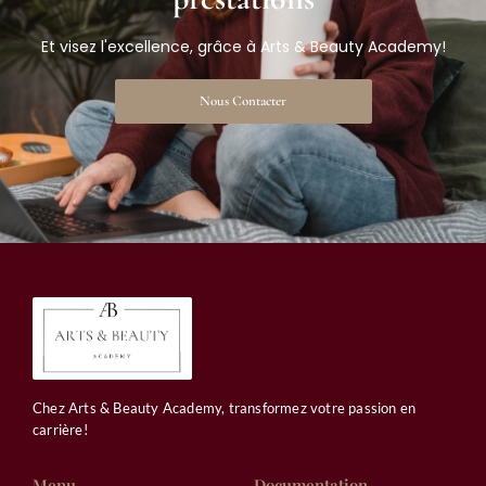
Et visez l'excellence, grâce à Arts & Beauty Academy!
Nous Contacter
Chez Arts & Beauty Academy, transformez votre passion en
carrière!
Menu
Documentation