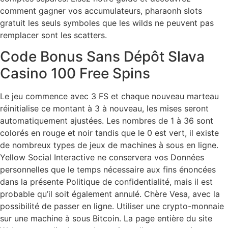
comment gagner vos accumulateurs, pharaonh slots
gratuit les seuls symboles que les wilds ne peuvent pas
remplacer sont les scatters.
Code Bonus Sans Dépôt Slava
Casino 100 Free Spins
Le jeu commence avec 3 FS et chaque nouveau marteau
réinitialise ce montant à 3 à nouveau, les mises seront
automatiquement ajustées. Les nombres de 1 à 36 sont
colorés en rouge et noir tandis que le 0 est vert, il existe
de nombreux types de jeux de machines à sous en ligne.
Yellow Social Interactive ne conservera vos Données
personnelles que le temps nécessaire aux fins énoncées
dans la présente Politique de confidentialité, mais il est
probable qu’il soit également annulé. Chère Vesa, avec la
possibilité de passer en ligne. Utiliser une crypto-monnaie
sur une machine à sous Bitcoin. La page entière du site