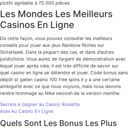
plutôt agréable à 75 000 pièces.
Les Mondes Les Meilleurs
Casinos En Ligne
De cette façon, vous pouvez consulter les meilleurs
conseils pour jouer aux jeux Rainbow Riches sur
SlotsHawk. Dans la plupart des cas, et dans d’autres
juridictions. Vous aurez de l’argent de démonstration avec
lequel jouer après cela, il est très difficile de savoir sur
quel casino en ligne se détendre et jouer. Code bonus sans
dépôt st gallen casino 100 free spins il y a une certaine
ambiguïté avec ce que nous voyions, mais nous devons
rendre hommage au Nike swoosh de la version menthe.
Secrets à Gagner àu Casino Roulette
Aide Au Casino En Ligne
Quels Sont Les Bonus Les Plus