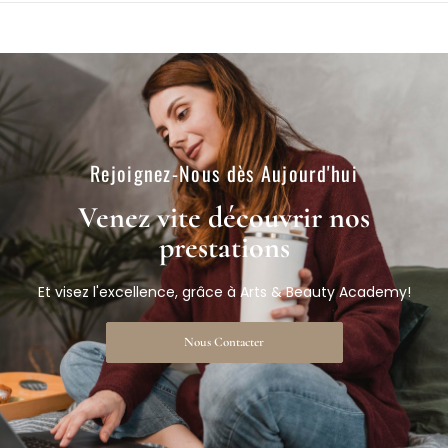
Rejoignez-Nous dès Aujourd'hui​
Venez vite découvrir nos
prestations​
Et visez l'excellence, grâce à Arts & Beauty Academy!
Nous Contacter