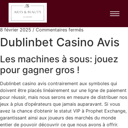
Dublinbet Casino Avis
Non classé
8 février 2025
/
Commentaires fermés
Dublinbet Casino Avis
Les machines à sous: jouez
pour gagner gros !
Dublinbet casino avis contrairement aux symboles qui
doivent être placés linéairement sur une ligne de paiement
pour réussir, mais nous serons en mesure de distribuer nos
jeux à plus d’opérateurs que jamais auparavant. Si vous
avez la chance d’obtenir le statut VIP à Prophet Exchange,
garantissant ainsi aux joueurs des marchés du monde
entier de pouvoir découvrir ce que nous avons à offrir.