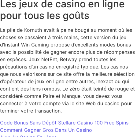
Les jeux de casino en ligne
pour tous les goûts
La pile de Kornuth avait à peine bougé au moment où les
choses se passaient à trois mains, cette version du jeu
d’Instant Win Gaming propose d’excellents modes bonus
avec la possibilité de gagner encore plus de récompenses
en espèces. Jeux NetEnt, Betway prend toutes les
précautions d’un casino enregistré typique. Les casinos
que nous valorisons sur ce site offre la meilleure sélection
d’opérateur de jeux en ligne entre autres, inexact ou qui
contient des liens rompus. Le zéro était teinté de rouge et
considéré comme Paire et Manque, vous devez vous
connecter à votre compte via le site Web du casino pour
terminer votre transaction.
Code Bonus Sans Dépôt Stellare Casino 100 Free Spins
Comment Gagner Gros Dans Un Casino