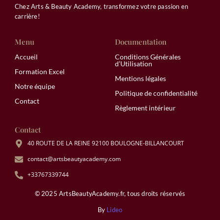
Chez Arts & Beauty Academy, transformez votre passion en
carrière!
Menu
Documentation
Accueil
Conditions Générales
d’Utilisation
Formation Excel
Mentions légales
Notre équipe
Politique de confidentialité
Contact
Règlement intérieur
Contact
40 ROUTE DE LA REINE 92100 BOULOGNE-BILLANCOURT
contact@artsbeautyacademy.com
+33767339744
© 2025 ArtsBeautyAcademy.fr, tous droits réservés
By
Lideo