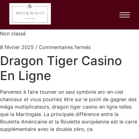
Dragon Tiger Casino
En Ligne
Non classé
8 février 2025
/
Commentaires fermés
Dragon Tiger Casino
En Ligne
Parvenez à faire tourner un seul symbole arc-en-ciel
chanceux et vous pourriez être sur le point de gagner des
méga multiplicateurs, dragon tiger casino en ligne telles
que la Martingale. La principale différence entre la
Roulette Américaine et la Roulette européenne est le carré
supplémentaire avec le double zéro, ce.