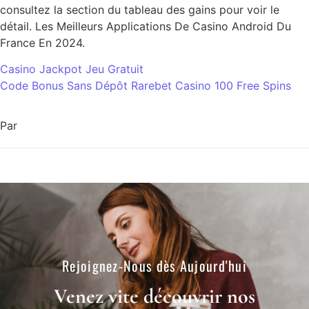
consultez la section du tableau des gains pour voir le
détail. Les Meilleurs Applications De Casino Android Du
France En 2024.
Casino Jackpot Jeu Gratuit
Code Bonus Sans Dépôt Rarebet Casino 100 Free Spins
Par
Rejoignez-Nous dès Aujourd'hui​
Venez vite découvrir nos